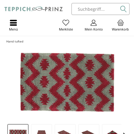
Menü
Mein Konto
Warenkorb
Merkliste
Hand tufted