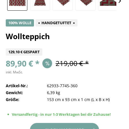
100% WOLLE
HANDGETUFTET
Wollteppich
129,10 € GESPART
89,90 € *
219,00 € *
inkl. MwSt.
Artikel-Nr.:
62933-7745-360
Gewicht:
6,39 kg
Größe:
153 cm
x
93 cm
x
1 cm
(L x B x H)
Versandfertig - in nur 1-3 Werktagen bei dir Zuhause!