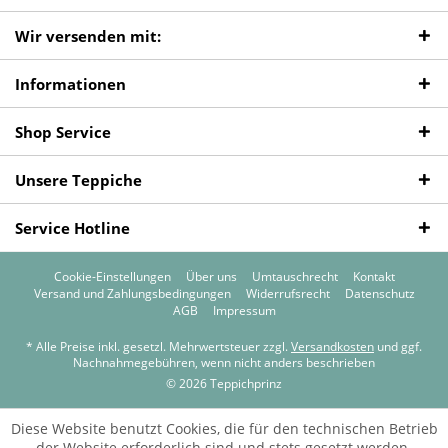
Wir versenden mit:
Informationen
Shop Service
Unsere Teppiche
Service Hotline
Cookie-Einstellungen
Über uns
Umtauschrecht
Kontakt
Versand und Zahlungsbedingungen
Widerrufsrecht
Datenschutz
AGB
Impressum
* Alle Preise inkl. gesetzl. Mehrwertsteuer zzgl.
Versandkosten
und ggf.
Nachnahmegebühren, wenn nicht anders beschrieben
© 2026 Teppichprinz
Diese Website benutzt Cookies, die für den technischen Betrieb
der Website erforderlich sind und stets gesetzt werden.