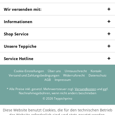
Wir versenden mit:
Informationen
Shop Service
Unsere Teppiche
Service Hotline
Cookie-Einstellungen
Über uns
Umtauschrecht
Kontakt
Versand und Zahlungsbedingungen
Widerrufsrecht
Datenschutz
AGB
Impressum
* Alle Preise inkl. gesetzl. Mehrwertsteuer zzgl.
Versandkosten
und ggf.
Nachnahmegebühren, wenn nicht anders beschrieben
© 2026 Teppichprinz
Diese Website benutzt Cookies, die für den technischen Betrieb
der Website erforderlich sind und stets gesetzt werden.