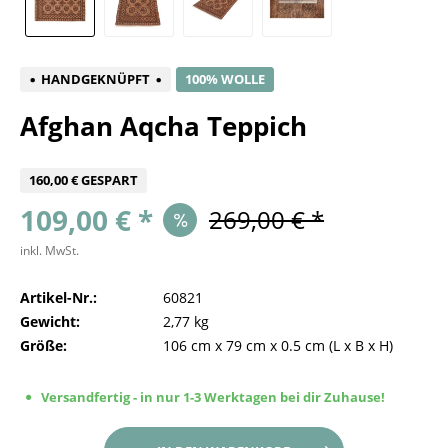
HANDGEKNÜPFT
100% WOLLE
Afghan Aqcha Teppich
160,00 € GESPART
109,00 € *
269,00 € *
inkl. MwSt.
Artikel-Nr.:
60821
Gewicht:
2,77 kg
Größe:
106 cm
x
79 cm
x
0.5 cm
(L x B x H)
Versandfertig - in nur 1-3 Werktagen bei dir Zuhause!