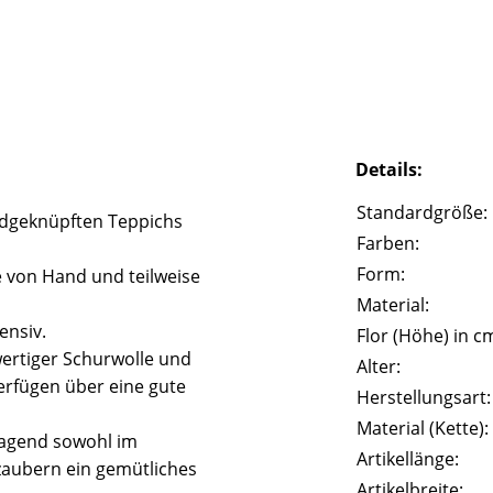
Details:
Standardgröße:
ndgeknüpften Teppichs
Farben:
Form:
 von Hand und teilweise
Material:
ensiv.
Flor (Höhe) in c
ertiger Schurwolle und
Alter:
erfügen über eine gute
Herstellungsart:
Material (Kette):
ragend sowohl im
Artikellänge:
zaubern ein gemütliches
Artikelbreite: