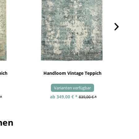
pich
Handloom Vintage Teppich
Varianten verfügbar
ab 349,00 € *
 *
839,00 € *
hen