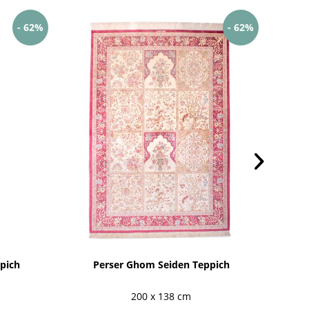
- 62%
- 62%
ppich
Perser Ghom Seiden Teppich
200 x 138 cm