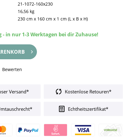
21-1072-160x230
16,56 kg
230 cm
x
160 cm
x
1 cm
(L x B x H)
 - in nur 1-3 Werktagen bei dir Zuhause!
RENKORB
Bewerten
oser Versand*
Kostenlose Retouren*
Umtauschrecht*
Echtheitszertifikat*