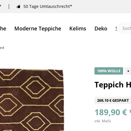
*
50 Tage Umtauschrecht*
che
Moderne Teppiche
Kelims
Deko
Sale 
ted
100% WOLLE
Teppich H
269,10 € GESPART
189,90 € 
inkl. MwSt.