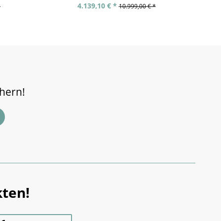
4.139,10 € *
*
10.999,00 € *
chern!
ten!