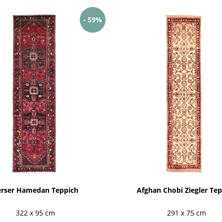
- 59%
erser Hamedan Teppich
Afghan Chobi Ziegler Te
322 x 95 cm
291 x 75 cm