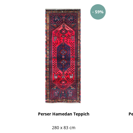
- 59%
Perser Hamedan Teppich
P
280 x 83 cm