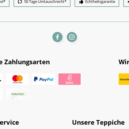
nd*
50 Tage Umtauschrecht*
Echtheitsgarantie
e Zahlungsarten
Wir
ervice
Unsere Teppiche