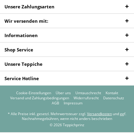
Unsere Zahlungsarten
Wir versenden mit:
Informationen
Shop Service
Unsere Teppiche
Service Hotline
Cookie-Einstellungen
Über uns
Umtauschrecht
Kontakt
Versand und Zahlungsbedingungen
Widerrufsrecht
Datenschutz
AGB
Impressum
* Alle Preise inkl. gesetzl. Mehrwertsteuer zzgl.
Versandkosten
und ggf.
Nachnahmegebühren, wenn nicht anders beschrieben
© 2026 Teppichprinz