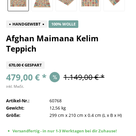
HANDGEWEBT
100% WOLLE
Afghan Maimana Kelim
Teppich
670,00 € GESPART
479,00 € *
1.149,00 € *
inkl. MwSt.
Artikel-Nr.:
60768
Gewicht:
12,56 kg
Größe:
299 cm
x
210 cm
x
0.4 cm
(L x B x H)
Versandfertig - in nur 1-3 Werktagen bei dir Zuhause!