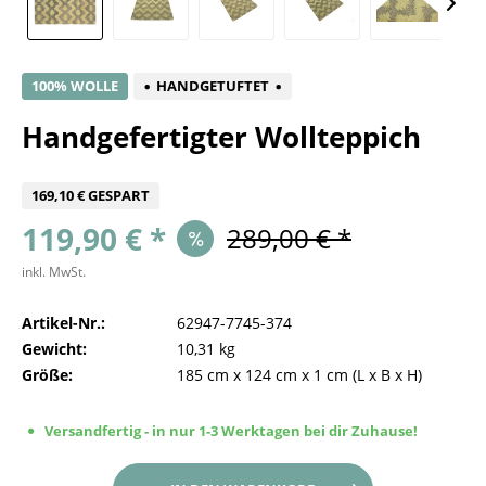
100% WOLLE
HANDGETUFTET
Handgefertigter Wollteppich
169,10 € GESPART
119,90 € *
289,00 € *
inkl. MwSt.
Artikel-Nr.:
62947-7745-374
Gewicht:
10,31 kg
Größe:
185 cm
x
124 cm
x
1 cm
(L x B x H)
Versandfertig - in nur 1-3 Werktagen bei dir Zuhause!