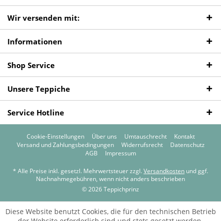
Wir versenden mit:
Informationen
Shop Service
Unsere Teppiche
Service Hotline
Cookie-Einstellungen
Über uns
Umtauschrecht
Kontakt
Versand und Zahlungsbedingungen
Widerrufsrecht
Datenschutz
AGB
Impressum
* Alle Preise inkl. gesetzl. Mehrwertsteuer zzgl.
Versandkosten
und ggf.
Nachnahmegebühren, wenn nicht anders beschrieben
© 2026 Teppichprinz
Diese Website benutzt Cookies, die für den technischen Betrieb
der Website erforderlich sind und stets gesetzt werden.