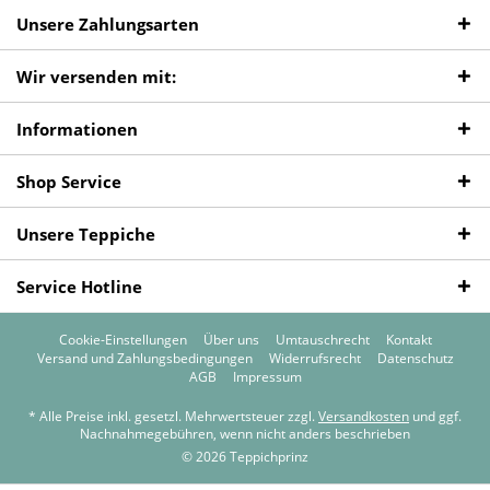
Unsere Zahlungsarten
Wir versenden mit:
Informationen
Shop Service
Unsere Teppiche
Service Hotline
Cookie-Einstellungen
Über uns
Umtauschrecht
Kontakt
Versand und Zahlungsbedingungen
Widerrufsrecht
Datenschutz
AGB
Impressum
* Alle Preise inkl. gesetzl. Mehrwertsteuer zzgl.
Versandkosten
und ggf.
Nachnahmegebühren, wenn nicht anders beschrieben
© 2026 Teppichprinz