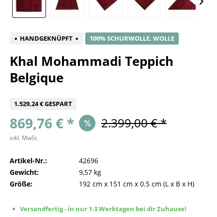
HANDGEKNÜPFT
100% SCHURWOLLE, WOLLE
Khal Mohammadi Teppich
Belgique
1.529,24 € GESPART
869,76 € *
2.399,00 € *
inkl. MwSt.
Artikel-Nr.:
42696
Gewicht:
9,57 kg
Größe:
192 cm
x
151 cm
x
0.5 cm
(L x B x H)
Versandfertig - in nur 1-3 Werktagen bei dir Zuhause!