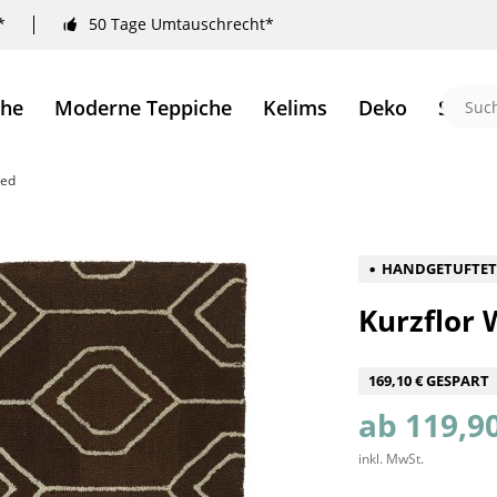
*
50 Tage Umtauschrecht*
che
Moderne Teppiche
Kelims
Deko
Sale 
ted
HANDGETUFTE
Kurzflor 
169,10 € GESPART
ab 119,90
inkl. MwSt.