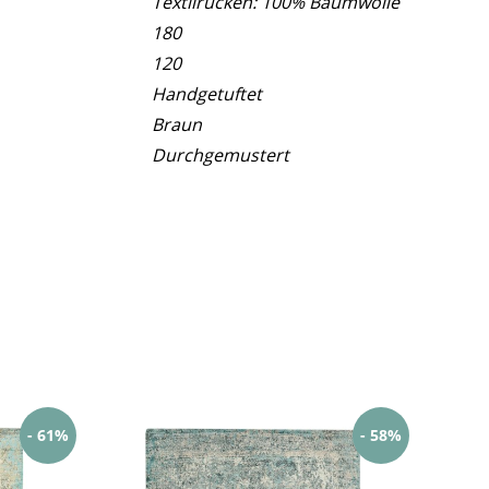
Textilrücken: 100% Baumwolle
180
120
Handgetuftet
Braun
Durchgemustert
- 61%
- 58%