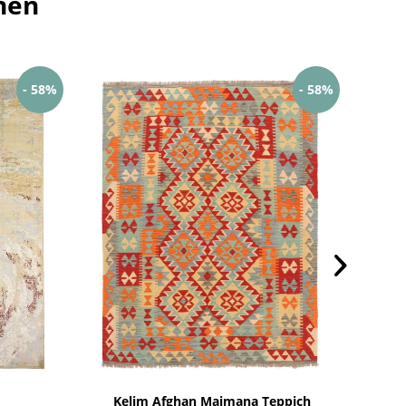
hen
- 58%
- 58%
Kelim Afghan Maimana Teppich