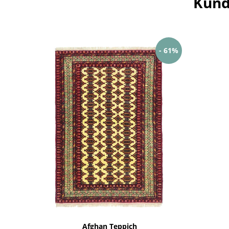
Kund
- 61%
Afghan Teppich