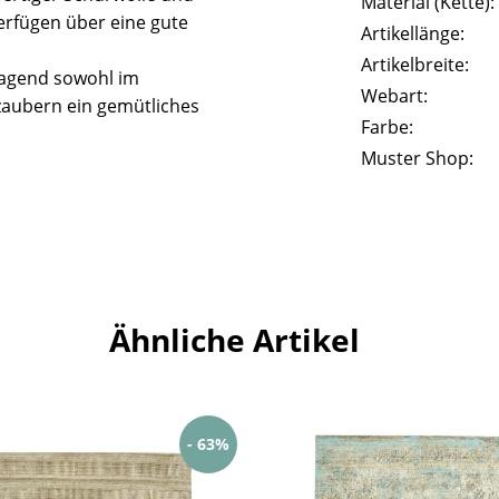
Material (Kette):
erfügen über eine gute
Artikellänge:
Artikelbreite:
ragend sowohl im
Webart:
zaubern ein gemütliches
Farbe:
Muster Shop:
Ähnliche Artikel
- 63%