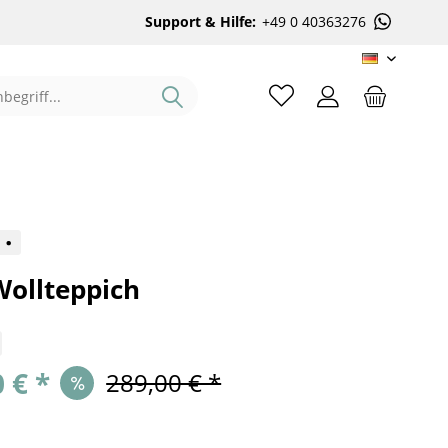
Support & Hilfe:
+49 0 40363276
DE
%
T
Wollteppich
 € *
289,00 € *