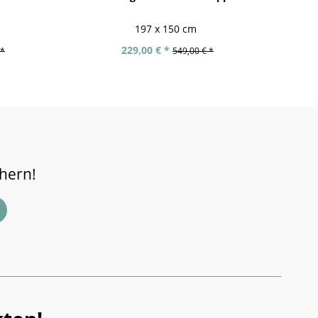
197 x 150 cm
229,00 € *
 *
549,00 € *
chern!