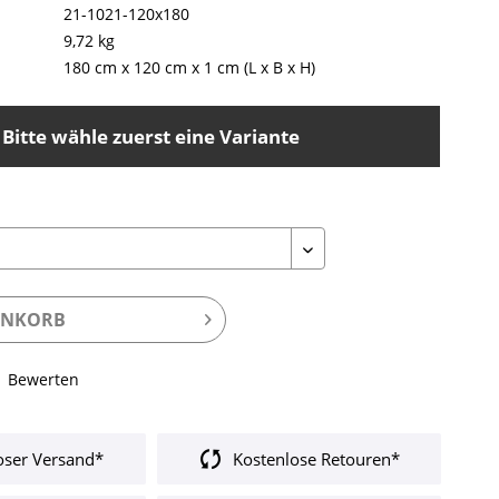
21-1021-120x180
9,72 kg
180 cm
x
120 cm
x
1 cm
(L x B x H)
Bitte wähle zuerst eine Variante
ENKORB
Bewerten
oser Versand*
Kostenlose Retouren*