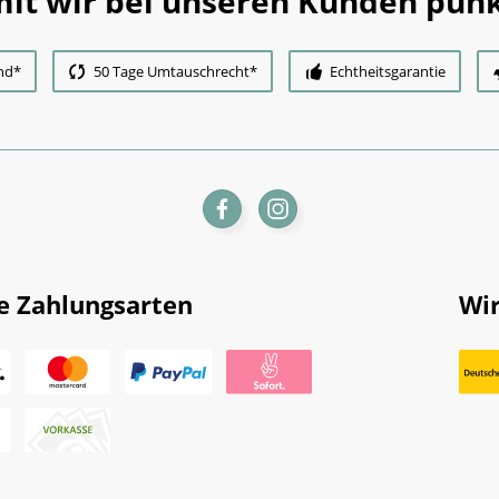
it wir bei unseren Kunden punk
nd*
50 Tage Umtauschrecht*
Echtheitsgarantie
e Zahlungsarten
Wir