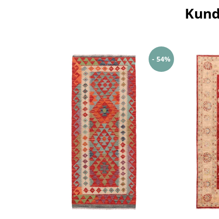
Kund
- 54%