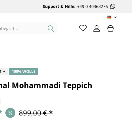
Support & Hilfe:
+49 0 40363276
DE
%
T
100% WOLLE
hal Mohammadi Teppich
*
899,00 € *