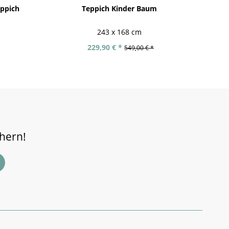
ppich
Teppich Kinder Baum
H
243 x 168 cm
229,90 € *
549,00 € *
chern!