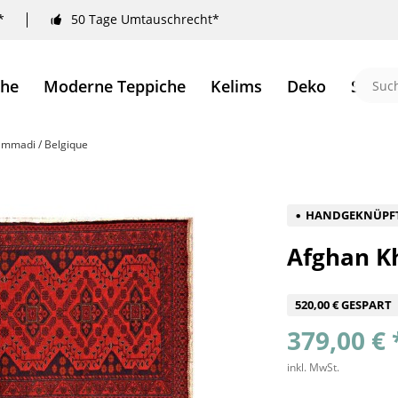
*
50 Tage Umtauschrecht*
che
Moderne Teppiche
Kelims
Deko
Sale 
mmadi / Belgique
HANDGEKNÜPF
Afghan K
520,00 € GESPART
379,00 € 
inkl. MwSt.