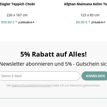
Ziegler Teppich Chobi
Afghan Maimana Kelim Te
226 x 167 cm
123 x 83 cm
999,00 € *
89,90 € *
2.399,00 € *
219,00 € *
5% Rabatt auf Alles!
 Newsletter abonnieren und 5% - Gutschein si
ANMELDEN
Die
Datenschutzbestimmungen
habe ich zur Kenntnis genommen.