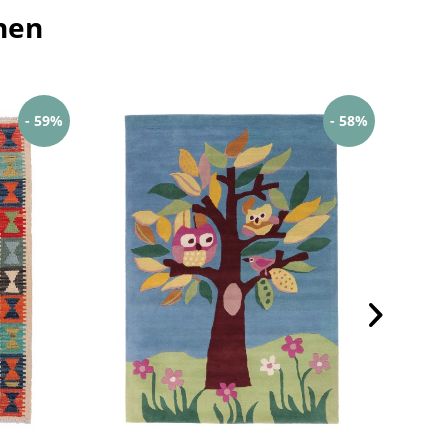
hen
- 59%
- 58%