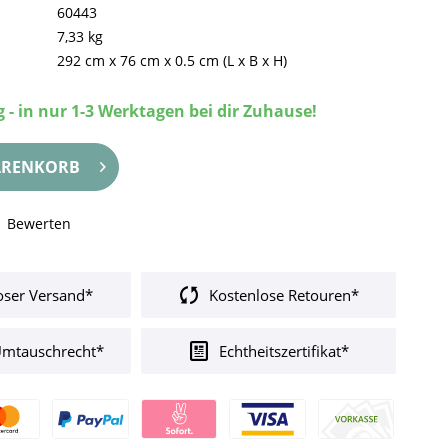
60443
7,33 kg
292 cm
x
76 cm
x
0.5 cm
(L x B x H)
 - in nur 1-3 Werktagen bei dir Zuhause!
RENKORB
Bewerten
oser Versand*
Kostenlose Retouren*
Umtauschrecht*
Echtheitszertifikat*