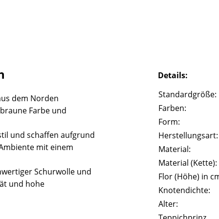
h
Details:
Standardgröße:
aus dem Norden
Farben:
e braune Farbe und
Form:
til und schaffen aufgrund
Herstellungsart:
 Ambiente mit einem
Material:
Material (Kette):
wertiger Schurwolle und
Flor (Höhe) in c
tät und hohe
Knotendichte:
Alter:
Teppichprinz