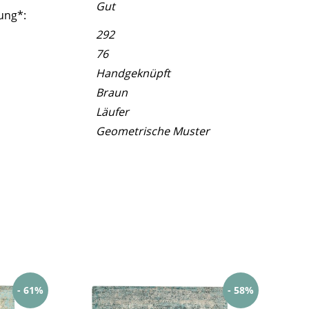
Gut
ung*:
292
76
Handgeknüpft
Braun
Läufer
Geometrische Muster
- 61%
- 58%