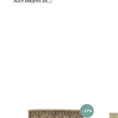
Auch bekannt als...:
- 57%