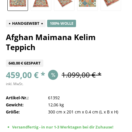
HANDGEWEBT
100% WOLLE
Afghan Maimana Kelim
Teppich
640,00 € GESPART
459,00 € *
1.099,00 € *
inkl. MwSt.
Artikel-Nr.:
61392
Gewicht:
12,06 kg
Größe:
300 cm
x
201 cm
x
0.4 cm
(L x B x H)
Versandfertig - in nur 1-3 Werktagen bei dir Zuhause!