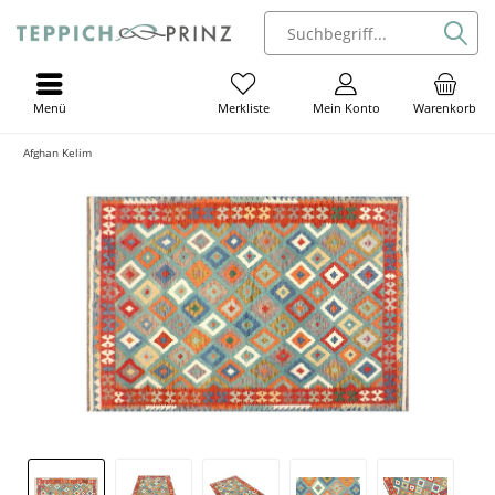
Menü
Mein Konto
Warenkorb
Merkliste
Afghan Kelim