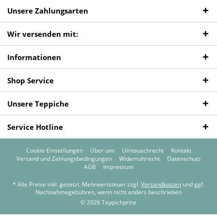
Unsere Zahlungsarten
Wir versenden mit:
Informationen
Shop Service
Unsere Teppiche
Service Hotline
Cookie-Einstellungen
Über uns
Umtauschrecht
Kontakt
Versand und Zahlungsbedingungen
Widerrufsrecht
Datenschutz
AGB
Impressum
* Alle Preise inkl. gesetzl. Mehrwertsteuer zzgl.
Versandkosten
und ggf.
Nachnahmegebühren, wenn nicht anders beschrieben
© 2026 Teppichprinz