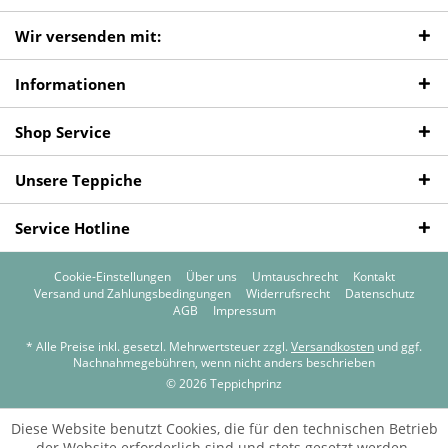
Wir versenden mit:
Informationen
Shop Service
Unsere Teppiche
Service Hotline
Cookie-Einstellungen
Über uns
Umtauschrecht
Kontakt
Versand und Zahlungsbedingungen
Widerrufsrecht
Datenschutz
AGB
Impressum
* Alle Preise inkl. gesetzl. Mehrwertsteuer zzgl.
Versandkosten
und ggf.
Nachnahmegebühren, wenn nicht anders beschrieben
© 2026 Teppichprinz
Diese Website benutzt Cookies, die für den technischen Betrieb
der Website erforderlich sind und stets gesetzt werden.