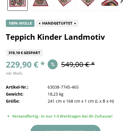
100% WOLLE
HANDGETUFTET
Teppich Kinder Landmotiv
319,10 € GESPART
229,90 € *
549,00 € *
inkl. MwSt.
Artikel-Nr.:
63038-7745-465
Gewicht:
18,23 kg
Größe:
241 cm
x
168 cm
x
1 cm
(L x B x H)
Versandfertig - in nur 1-3 Werktagen bei dir Zuhause!