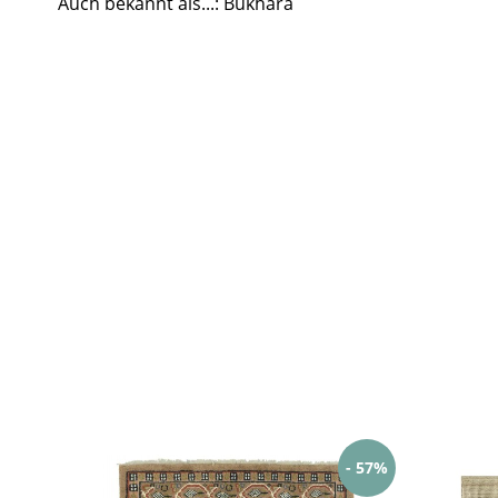
Auch bekannt als...: Bukhara
- 57%