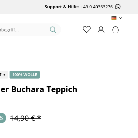
Support & Hilfe:
+49 0 40363276
DE
%
T
100% WOLLE
zer Buchara Teppich
14,90 € *