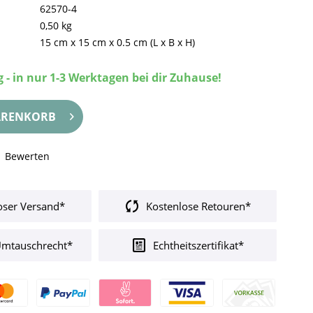
62570-4
0,50 kg
15 cm
x
15 cm
x
0.5 cm
(L x B x H)
 - in nur 1-3 Werktagen bei dir Zuhause!
RENKORB
Bewerten
oser Versand*
Kostenlose Retouren*
Umtauschrecht*
Echtheitszertifikat*