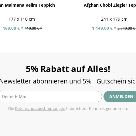
an Maimana Kelim Teppich
Afghan Chobi Ziegler Te
177 x 110 cm
241 x 179 cm
169,00 € *
1.149,00 € *
419,00 € *
2.749,00 €
5% Rabatt auf Alles!
 Newsletter abonnieren und 5% - Gutschein si
ANMELDEN
Die
Datenschutzbestimmungen
habe ich zur Kenntnis genommen.