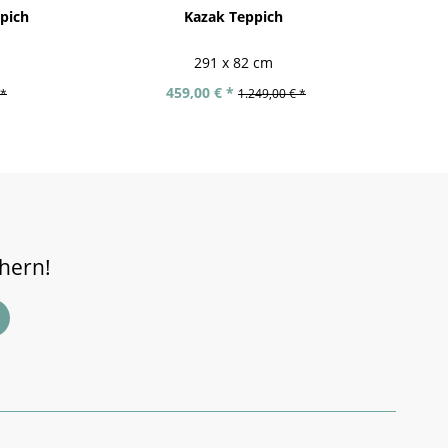
ppich
Kazak Teppich
291 x 82 cm
459,00 € *
 *
1.249,00 € *
chern!