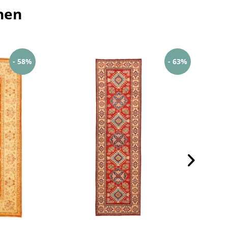
hen
- 58%
- 63%