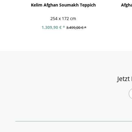
Kelim Afghan Soumakh Teppich
Afgh
254 x 172 cm
1.309,90 € *
3.499,00 € *
Jetzt