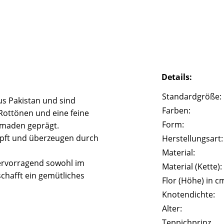
Details:
Standardgröße:
s Pakistan und sind
Farben:
Rottönen und eine feine
Form:
omaden geprägt.
pft und überzeugen durch
Herstellungsart:
Material:
hervorragend sowohl im
Material (Kette):
chafft ein gemütliches
Flor (Höhe) in c
Knotendichte:
Alter:
Teppichprinz