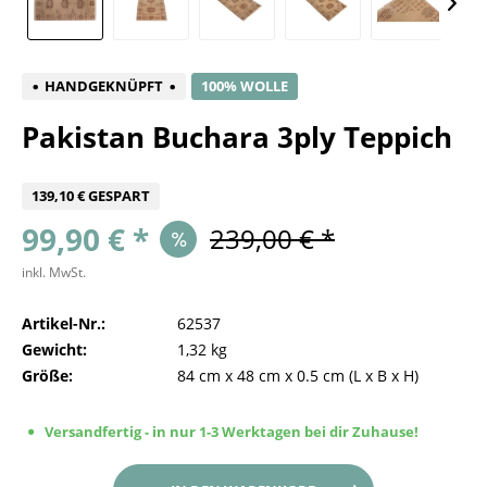
HANDGEKNÜPFT
100% WOLLE
Pakistan Buchara 3ply Teppich
139,10 € GESPART
99,90 € *
239,00 € *
inkl. MwSt.
Artikel-Nr.:
62537
Gewicht:
1,32 kg
Größe:
84 cm
x
48 cm
x
0.5 cm
(L x B x H)
Versandfertig - in nur 1-3 Werktagen bei dir Zuhause!