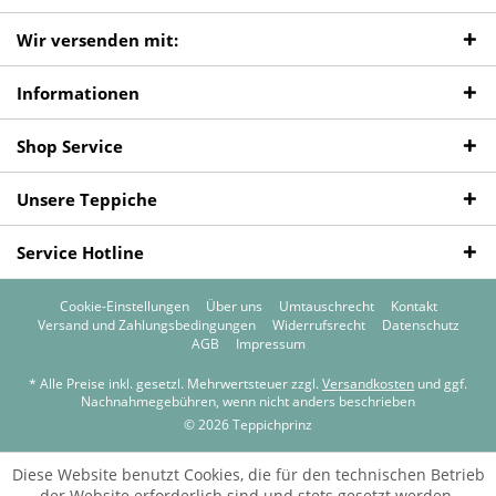
Wir versenden mit:
Informationen
Shop Service
Unsere Teppiche
Service Hotline
Cookie-Einstellungen
Über uns
Umtauschrecht
Kontakt
Versand und Zahlungsbedingungen
Widerrufsrecht
Datenschutz
AGB
Impressum
* Alle Preise inkl. gesetzl. Mehrwertsteuer zzgl.
Versandkosten
und ggf.
Nachnahmegebühren, wenn nicht anders beschrieben
© 2026 Teppichprinz
Diese Website benutzt Cookies, die für den technischen Betrieb
der Website erforderlich sind und stets gesetzt werden.