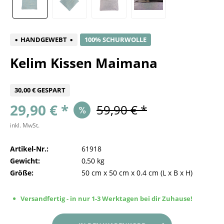
HANDGEWEBT
100% SCHURWOLLE
Kelim Kissen Maimana
30,00 € GESPART
29,90 € *
59,90 € *
inkl. MwSt.
Artikel-Nr.:
61918
Gewicht:
0,50 kg
Größe:
50 cm
x
50 cm
x
0.4 cm
(L x B x H)
Versandfertig - in nur 1-3 Werktagen bei dir Zuhause!