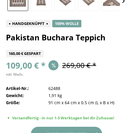
HANDGEKNÜPFT
100% WOLLE
Pakistan Buchara Teppich
160,00 € GESPART
109,00 € *
269,00 € *
inkl. MwSt.
Artikel-Nr.:
62488
Gewicht:
1,91 kg
Größe:
91 cm
x
64 cm
x
0.5 cm
(L x B x H)
Versandfertig - in nur 1-3 Werktagen bei dir Zuhause!