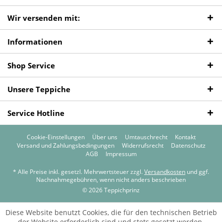
Wir versenden mit:
Informationen
Shop Service
Unsere Teppiche
Service Hotline
Cookie-Einstellungen
Über uns
Umtauschrecht
Kontakt
Versand und Zahlungsbedingungen
Widerrufsrecht
Datenschutz
AGB
Impressum
* Alle Preise inkl. gesetzl. Mehrwertsteuer zzgl.
Versandkosten
und ggf.
Nachnahmegebühren, wenn nicht anders beschrieben
© 2026 Teppichprinz
Diese Website benutzt Cookies, die für den technischen Betrieb
der Website erforderlich sind und stets gesetzt werden.