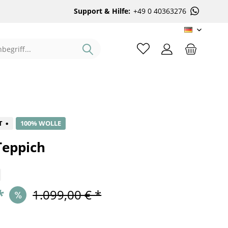
Support & Hilfe:
+49 0 40363276
DE
%
T
100% WOLLE
Teppich
*
1.099,00 € *