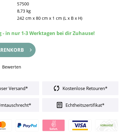
57500
8,73 kg
242 cm
x
80 cm
x
1 cm
(L x B x H)
 - in nur 1-3 Werktagen bei dir Zuhause!
RENKORB
Bewerten
oser Versand*
Kostenlose Retouren*
Umtauschrecht*
Echtheitszertifikat*