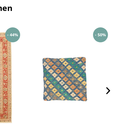
hen
- 44%
- 50%