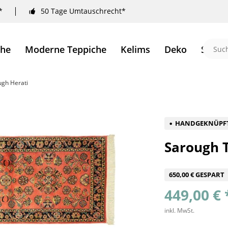
*
50 Tage Umtauschrecht*
che
Moderne Teppiche
Kelims
Deko
Sale 
ugh Herati
HANDGEKNÜPF
Sarough 
650,00 € GESPART
449,00 € 
inkl. MwSt.