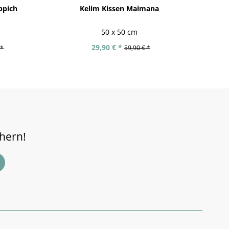
ppich
Kelim Kissen Maimana
50 x 50 cm
29,90 € *
 *
59,90 € *
chern!