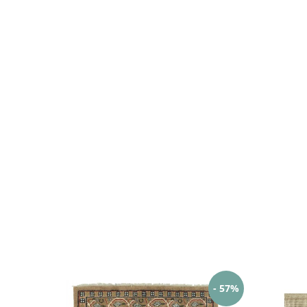
- 57%