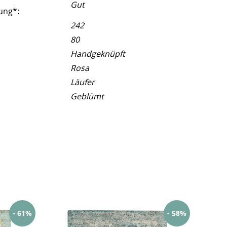
Gut
ung*:
242
80
Handgeknüpft
Rosa
Läufer
Geblümt
- 61%
- 58%