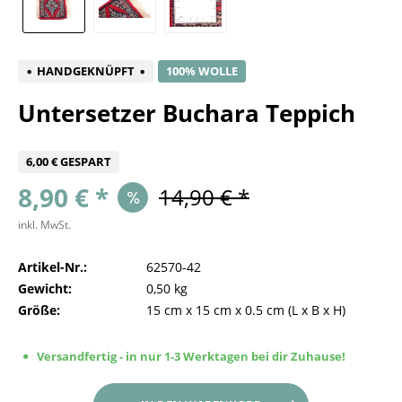
HANDGEKNÜPFT
100% WOLLE
Untersetzer Buchara Teppich
6,00 € GESPART
8,90 € *
14,90 € *
inkl. MwSt.
Artikel-Nr.:
62570-42
Gewicht:
0,50 kg
Größe:
15 cm
x
15 cm
x
0.5 cm
(L x B x H)
Versandfertig - in nur 1-3 Werktagen bei dir Zuhause!