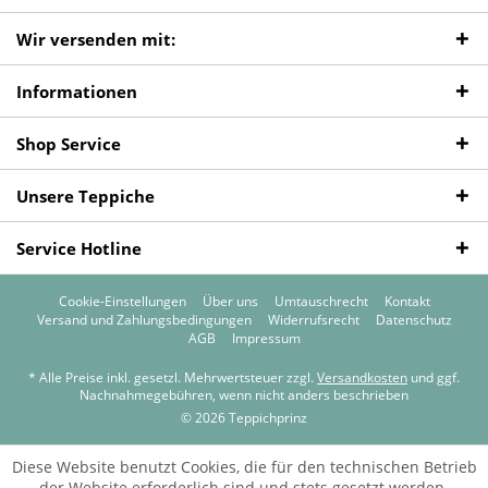
Wir versenden mit:
Informationen
Shop Service
Unsere Teppiche
Service Hotline
Cookie-Einstellungen
Über uns
Umtauschrecht
Kontakt
Versand und Zahlungsbedingungen
Widerrufsrecht
Datenschutz
AGB
Impressum
* Alle Preise inkl. gesetzl. Mehrwertsteuer zzgl.
Versandkosten
und ggf.
Nachnahmegebühren, wenn nicht anders beschrieben
© 2026 Teppichprinz
Diese Website benutzt Cookies, die für den technischen Betrieb
der Website erforderlich sind und stets gesetzt werden.