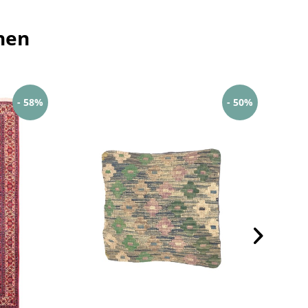
hen
- 58%
- 50%