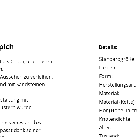
pich
Details:
Standardgröße:
 als Chobi, orientieren
Farben:
n.
Form:
 Aussehen zu verleihen,
und mit Sandsteinen
Herstellungsart:
Material:
staltung mit
Material (Kette):
Mustern wurde
Flor (Höhe) in c
Knotendichte:
und seines antikes
Alter:
passt dank seiner
Zustand: