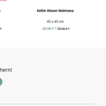
h
Kelim Kissen Maimana
Af
45 x 45 cm
29,90 € *
 *
59,90 € *
chern!