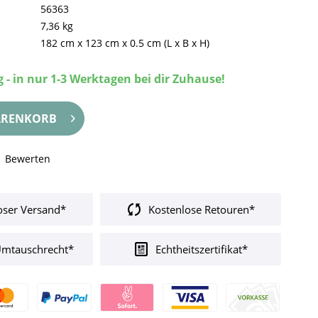
56363
7,36 kg
182 cm
x
123 cm
x
0.5 cm
(L x B x H)
 - in nur 1-3 Werktagen bei dir Zuhause!
RENKORB
Bewerten
oser Versand*
Kostenlose Retouren*
Umtauschrecht*
Echtheitszertifikat*