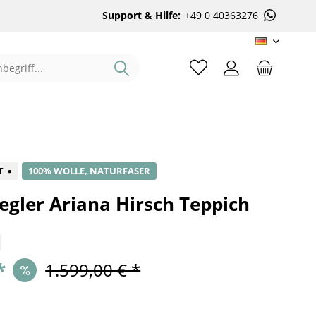
Support & Hilfe:
+49 0 40363276
DE
%
T
100% WOLLE, NATURFASER
egler Ariana Hirsch Teppich
*
1.599,00 € *