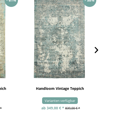
- 61%
- 58%
pich
Handloom Vintage Teppich
Varianten verfügbar
ab 349,00 € *
 *
839,00 € *