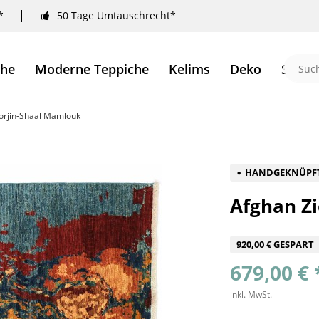
*
50 Tage Umtauschrecht*
che
Moderne Teppiche
Kelims
Deko
Sale 
horjin-Shaal Mamlouk
HANDGEKNÜPF
Afghan Zi
920,00 € GESPART
679,00 € 
inkl. MwSt.