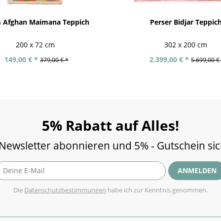
m Afghan Maimana Teppich
Perser Bidjar Teppic
200 x 72 cm
302 x 200 cm
149,00 € *
2.399,00 € *
379,00 € *
5.699,00 €
5% Rabatt auf Alles!
 Newsletter abonnieren und 5% - Gutschein si
ANMELDEN
Die
Datenschutzbestimmungen
habe ich zur Kenntnis genommen.