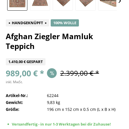
HANDGEKNÜPFT
100% WOLLE
Afghan Ziegler Mamluk
Teppich
1.410,00 € GESPART
989,00 € *
2.399,00 € *
inkl. MwSt.
Artikel-Nr.:
62244
Gewicht:
9,83 kg
Größe:
196 cm
x
152 cm
x
0.5 cm
(L x B x H)
Versandfertig - in nur 1-3 Werktagen bei dir Zuhause!