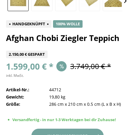
HANDGEKNÜPFT
100% WOLLE
Afghan Chobi Ziegler Teppich
2.150,00 € GESPART
1.599,00 € *
3.749,00 € *
inkl. MwSt.
Artikel-Nr.:
44712
Gewicht:
19,80 kg
Größe:
286 cm
x
210 cm
x
0.5 cm
(L x B x H)
Versandfertig - in nur 1-3 Werktagen bei dir Zuhause!