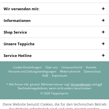
Wir versenden mit:
Informationen
Shop Service
Unsere Teppiche
Service Hotline
Cookie-Einstellungen
Über uns
Umtauschrecht
Kontakt
Versand und Zahlungsbedingungen
Widerrufsrecht
Datenschutz
AGB
Impressum
* Alle Preise inkl. gesetzl. Mehrwertsteuer zzgl.
Versandkosten
und ggf.
Nachnahmegebühren, wenn nicht anders beschrieben
© 2026 Teppichprinz
Diese Website benutzt Cookies, die für den technischen Betrieb
der Website erforderlich sind und stets gesetzt werden.