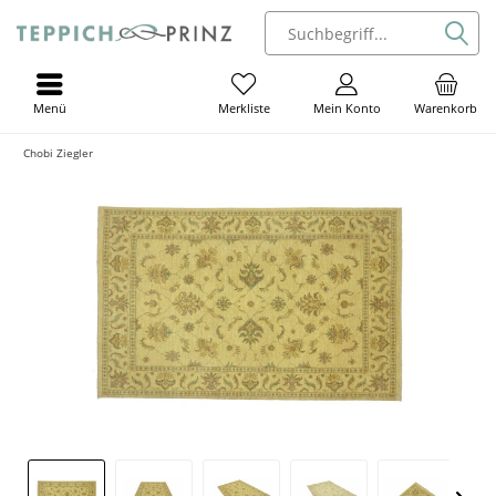
Menü
Mein Konto
Warenkorb
Merkliste
Chobi Ziegler