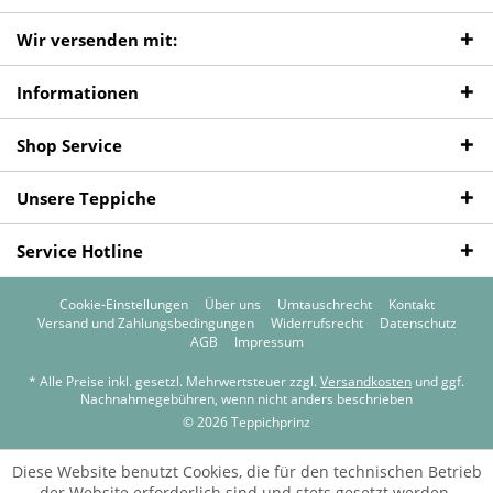
Wir versenden mit:
Informationen
Shop Service
Unsere Teppiche
Service Hotline
Cookie-Einstellungen
Über uns
Umtauschrecht
Kontakt
Versand und Zahlungsbedingungen
Widerrufsrecht
Datenschutz
AGB
Impressum
* Alle Preise inkl. gesetzl. Mehrwertsteuer zzgl.
Versandkosten
und ggf.
Nachnahmegebühren, wenn nicht anders beschrieben
© 2026 Teppichprinz
Diese Website benutzt Cookies, die für den technischen Betrieb
der Website erforderlich sind und stets gesetzt werden.