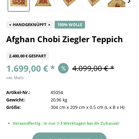
HANDGEKNÜPFT
100% WOLLE
Afghan Chobi Ziegler Teppich
2.400,00 € GESPART
1.699,00 € *
4.099,00 € *
inkl. MwSt.
Artikel-Nr.:
45054
Gewicht:
20,96 kg
Größe:
304 cm
x
209 cm
x
0.5 cm
(L x B x H)
Versandfertig - in nur 1-3 Werktagen bei dir Zuhause!