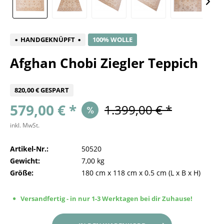
HANDGEKNÜPFT
100% WOLLE
Afghan Chobi Ziegler Teppich
820,00 € GESPART
579,00 € *
1.399,00 € *
inkl. MwSt.
Artikel-Nr.:
50520
Gewicht:
7,00 kg
Größe:
180 cm
x
118 cm
x
0.5 cm
(L x B x H)
Versandfertig - in nur 1-3 Werktagen bei dir Zuhause!