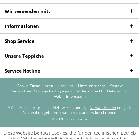
Wir versenden mit:
Informationen
Shop Service
Unsere Teppiche
Service Hotline
Cookie-Einstellungen
Über uns
Umtauschrecht
Kontakt
Versand und Zahlungsbedingungen
Widerrufsrecht
Datenschutz
AGB
Impressum
* Alle Preise inkl. gesetzl. Mehrwertsteuer zzgl.
Versandkosten
und ggf.
Nachnahmegebühren, wenn nicht anders beschrieben
© 2026 Teppichprinz
Diese Website benutzt Cookies, die für den technischen Betrieb
der Website erforderlich sind und stets gesetzt werden.