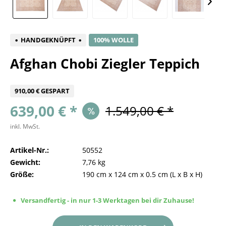
HANDGEKNÜPFT
100% WOLLE
Afghan Chobi Ziegler Teppich
910,00 € GESPART
639,00 € *
1.549,00 € *
inkl. MwSt.
Artikel-Nr.:
50552
Gewicht:
7,76 kg
Größe:
190 cm
x
124 cm
x
0.5 cm
(L x B x H)
Versandfertig - in nur 1-3 Werktagen bei dir Zuhause!