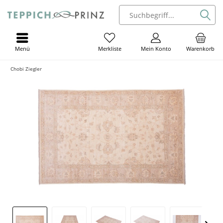
Menü
Mein Konto
Warenkorb
Merkliste
Chobi Ziegler