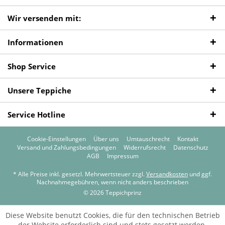
Wir versenden mit:
Informationen
Shop Service
Unsere Teppiche
Service Hotline
Cookie-Einstellungen
Über uns
Umtauschrecht
Kontakt
Versand und Zahlungsbedingungen
Widerrufsrecht
Datenschutz
AGB
Impressum
* Alle Preise inkl. gesetzl. Mehrwertsteuer zzgl.
Versandkosten
und ggf.
Nachnahmegebühren, wenn nicht anders beschrieben
© 2026 Teppichprinz
Diese Website benutzt Cookies, die für den technischen Betrieb
der Website erforderlich sind und stets gesetzt werden.