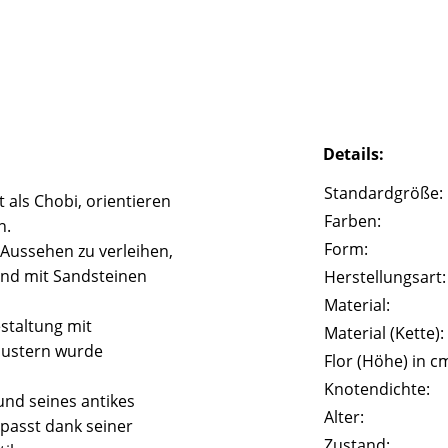
Details:
Standardgröße:
 als Chobi, orientieren
Farben:
n.
Form:
 Aussehen zu verleihen,
und mit Sandsteinen
Herstellungsart:
Material:
staltung mit
Material (Kette):
Mustern wurde
Flor (Höhe) in c
Knotendichte:
und seines antikes
Alter:
passt dank seiner
Zustand: