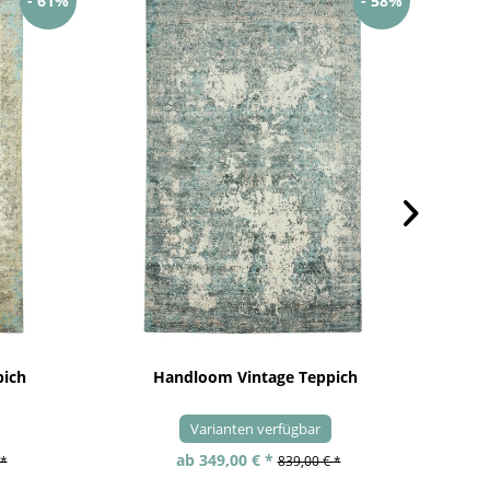
- 61%
- 58%
pich
Handloom Vintage Teppich
Varianten verfügbar
ab 349,00 € *
 *
839,00 € *