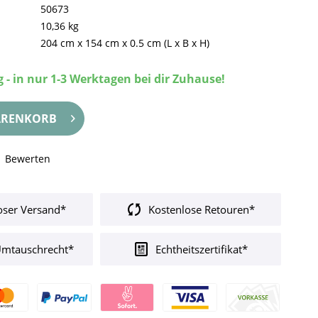
50673
10,36 kg
204 cm
x
154 cm
x
0.5 cm
(L x B x H)
 - in nur 1-3 Werktagen bei dir Zuhause!
RENKORB
Bewerten
oser Versand*
Kostenlose Retouren*
Umtauschrecht*
Echtheitszertifikat*