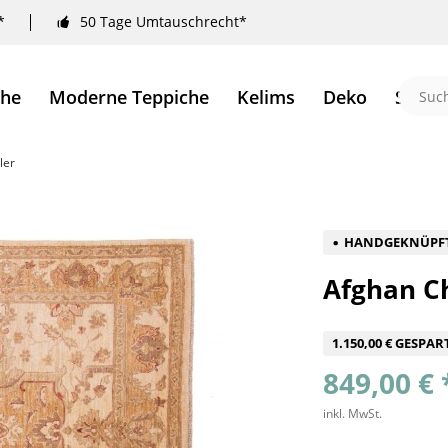
*
50 Tage Umtauschrecht*
che
Moderne Teppiche
Kelims
Deko
Sale 
ler
HANDGEKNÜPF
Afghan Ch
1.150,00 € GESPAR
849,00 € 
inkl. MwSt.