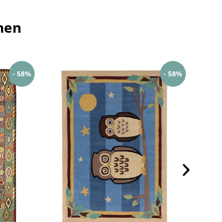
hen
- 58%
- 58%