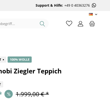
Support & Hilfe:
+49 0 40363276
DE
%
T
100% WOLLE
obi Ziegler Teppich
T
*
1.999,00 € *