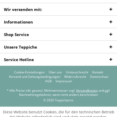
Wir versenden mit:
Informationen
Shop Service
Unsere Teppiche
Service Hotline
Cookie-Einstellungen
Über uns
Umtauschrecht
Kontakt
Versand und Zahlungsbedingungen
Widerrufsrecht
Datenschutz
AGB
Impressum
* Alle Preise inkl. gesetzl. Mehrwertsteuer zzgl.
Versandkosten
und ggf.
Nachnahmegebühren, wenn nicht anders beschrieben
© 2026 Teppichprinz
Diese Website benutzt Cookies, die für den technischen Betrieb
der Website erforderlich sind und stets gesetzt werden.