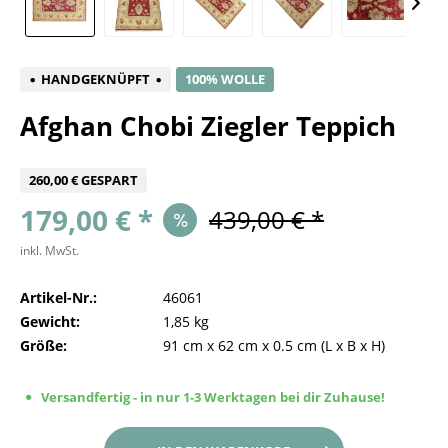
HANDGEKNÜPFT
100% WOLLE
Afghan Chobi Ziegler Teppich
260,00 € GESPART
179,00 € *
439,00 € *
inkl. MwSt.
Artikel-Nr.:
46061
Gewicht:
1,85 kg
Größe:
91 cm
x
62 cm
x
0.5 cm
(L x B x H)
Versandfertig - in nur 1-3 Werktagen bei dir Zuhause!