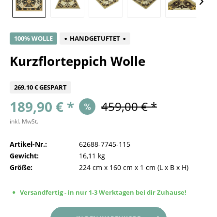
100% WOLLE
HANDGETUFTET
Kurzflorteppich Wolle
269,10 € GESPART
189,90 € *
459,00 € *
inkl. MwSt.
Artikel-Nr.:
62688-7745-115
Gewicht:
16,11 kg
Größe:
224 cm
x
160 cm
x
1 cm
(L x B x H)
Versandfertig - in nur 1-3 Werktagen bei dir Zuhause!