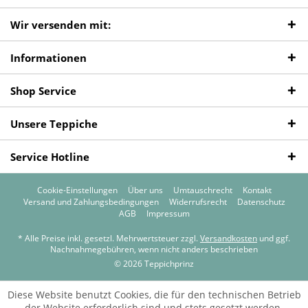
Wir versenden mit:
Informationen
Shop Service
Unsere Teppiche
Service Hotline
Cookie-Einstellungen
Über uns
Umtauschrecht
Kontakt
Versand und Zahlungsbedingungen
Widerrufsrecht
Datenschutz
AGB
Impressum
* Alle Preise inkl. gesetzl. Mehrwertsteuer zzgl.
Versandkosten
und ggf.
Nachnahmegebühren, wenn nicht anders beschrieben
© 2026 Teppichprinz
Diese Website benutzt Cookies, die für den technischen Betrieb
der Website erforderlich sind und stets gesetzt werden.