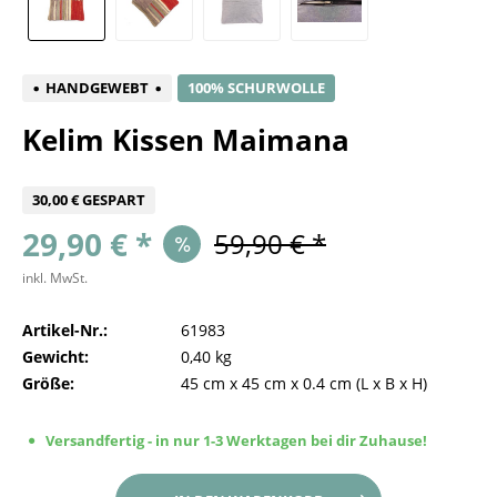
HANDGEWEBT
100% SCHURWOLLE
Kelim Kissen Maimana
30,00 € GESPART
29,90 € *
59,90 € *
inkl. MwSt.
Artikel-Nr.:
61983
Gewicht:
0,40 kg
Größe:
45 cm
x
45 cm
x
0.4 cm
(L x B x H)
Versandfertig - in nur 1-3 Werktagen bei dir Zuhause!