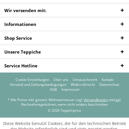
Wir versenden mit:
Informationen
Shop Service
Unsere Teppiche
Service Hotline
Cookie-Einstellungen
Über uns
Umtauschrecht
Kontakt
Versand und Zahlungsbedingungen
Widerrufsrecht
Datenschutz
AGB
Impressum
* Alle Preise inkl. gesetzl. Mehrwertsteuer zzgl.
Versandkosten
und ggf.
Nachnahmegebühren, wenn nicht anders beschrieben
© 2026 Teppichprinz
Diese Website benutzt Cookies, die für den technischen Betrieb
der Website erforderlich sind und stets gesetzt werden.