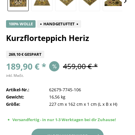
100% WOLLE
HANDGETUFTET
Kurzflorteppich Heriz
269,10 € GESPART
189,90 € *
459,00 € *
inkl. MwSt.
Artikel-Nr.:
62679-7745-106
Gewicht:
16,56 kg
Größe:
227 cm
x
162 cm
x
1 cm
(L x B x H)
Versandfertig - in nur 1-3 Werktagen bei dir Zuhause!