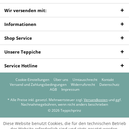
Wir versenden mit:
Informationen
Shop Service
Unsere Teppiche
Service Hotline
Cookie-Einstellungen
Über uns
Umtauschrecht
Kontakt
Versand und Zahlungsbedingungen
Widerrufsrecht
Datenschutz
AGB
Impressum
* Alle Preise inkl. gesetzl. Mehrwertsteuer zzgl.
Versandkosten
und ggf.
Nachnahmegebühren, wenn nicht anders beschrieben
© 2026 Teppichprinz
Diese Website benutzt Cookies, die für den technischen Betrieb
der Website erforderlich sind und stets gesetzt werden.