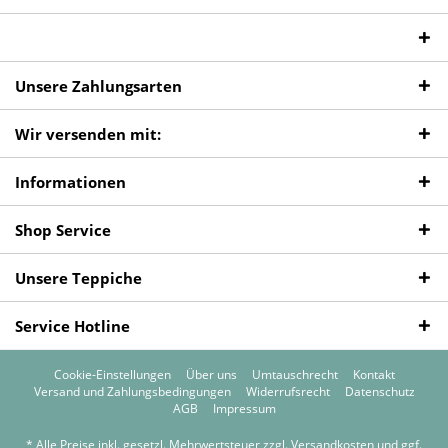
Unsere Zahlungsarten
Wir versenden mit:
Informationen
Shop Service
Unsere Teppiche
Service Hotline
Cookie-Einstellungen
Über uns
Umtauschrecht
Kontakt
Versand und Zahlungsbedingungen
Widerrufsrecht
Datenschutz
AGB
Impressum
* Alle Preise inkl. gesetzl. Mehrwertsteuer zzgl.
Versandkosten
und ggf.