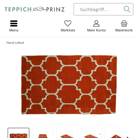
Menü
Mein Konto
Warenkorb
Merkliste
Hand tufted