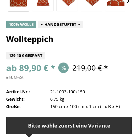
100% WOLLE
HANDGETUFTET
Wollteppich
129,10 € GESPART
ab 89,90 € *
219,00 € *
inkl. MwSt.
Artikel-Nr.:
21-1003-100x150
Gewicht:
6,75 kg
Größe:
150 cm
x
100 cm
x
1 cm
(L x B x H)
Bitte wähle zuerst eine Variante