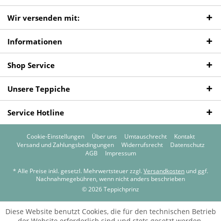
Wir versenden mit:
Informationen
Shop Service
Unsere Teppiche
Service Hotline
Cookie-Einstellungen
Über uns
Umtauschrecht
Kontakt
Versand und Zahlungsbedingungen
Widerrufsrecht
Datenschutz
AGB
Impressum
* Alle Preise inkl. gesetzl. Mehrwertsteuer zzgl.
Versandkosten
und ggf.
Nachnahmegebühren, wenn nicht anders beschrieben
© 2026 Teppichprinz
Diese Website benutzt Cookies, die für den technischen Betrieb
der Website erforderlich sind und stets gesetzt werden.