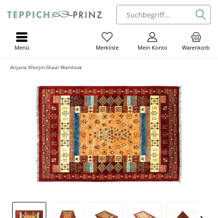
Menü
Mein Konto
Warenkorb
Merkliste
Arijana Khorjin-Shaal Mamlouk