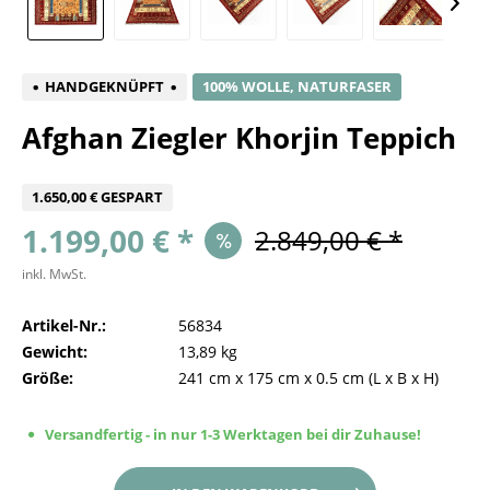
HANDGEKNÜPFT
100% WOLLE, NATURFASER
Afghan Ziegler Khorjin Teppich
1.650,00 € GESPART
1.199,00 € *
2.849,00 € *
inkl. MwSt.
Artikel-Nr.:
56834
Gewicht:
13,89 kg
Größe:
241 cm
x
175 cm
x
0.5 cm
(L x B x H)
Versandfertig - in nur 1-3 Werktagen bei dir Zuhause!