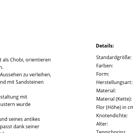
Details:
Standardgröße:
 als Chobi, orientieren
Farben:
n.
Form:
 Aussehen zu verleihen,
und mit Sandsteinen
Herstellungsart:
Material:
staltung mit
Material (Kette):
Mustern wurde
Flor (Höhe) in c
Knotendichte:
und seines antikes
Alter:
passt dank seiner
Teppichprinz