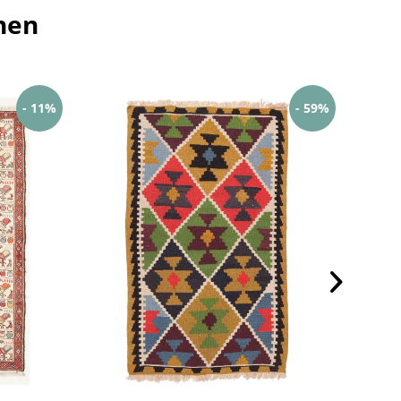
hen
- 11%
- 59%