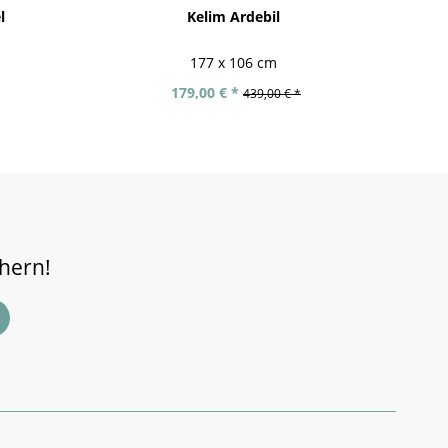
l
Kelim Ardebil
Af
177 x 106 cm
179,00 € *
439,00 € *
chern!