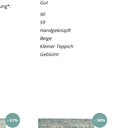
Gut
ung*:
90
59
Handgeknüpft
Beige
Kleiner Teppich
Geblümt
- 61%
- 58%