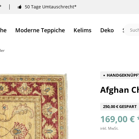
*
50 Tage Umtauschrecht*
che
Moderne Teppiche
Kelims
Deko
Sale 
ler
HANDGEKNÜPF
Afghan Ch
250,00 € GESPART
169,00 € 
inkl. MwSt.