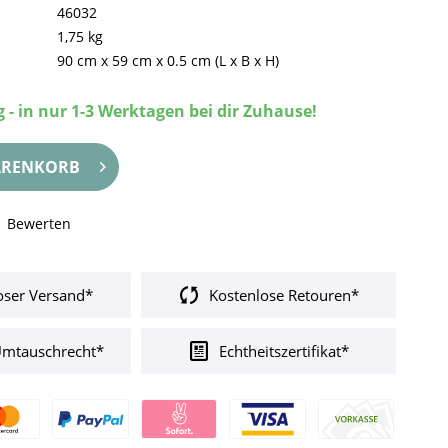
46032
1,75 kg
90 cm
x
59 cm
x
0.5 cm
(L x B x H)
 - in nur 1-3 Werktagen bei dir Zuhause!
RENKORB
Bewerten
oser Versand*
Kostenlose Retouren*
Umtauschrecht*
Echtheitszertifikat*