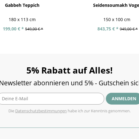
Gabbeh Teppich
Seidensoumakh Voge
180 x 113 cm
150 x 100 cm
199,00 € *
843,75 € *
549,00 € *
949,00 € *
5% Rabatt auf Alles!
 Newsletter abonnieren und 5% - Gutschein si
ANMELDEN
Die
Datenschutzbestimmungen
habe ich zur Kenntnis genommen.