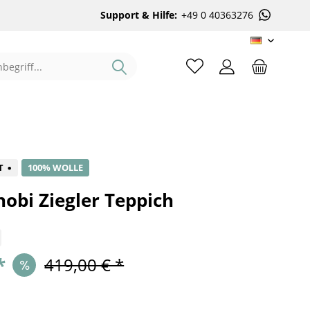
Support & Hilfe:
+49 0 40363276
DE
%
T
100% WOLLE
obi Ziegler Teppich
*
419,00 € *