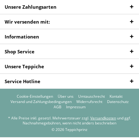
Unsere Zahlungsarten
Wir versenden mit:
Informationen
Shop Service
Unsere Teppiche
Service Hotline
Cookie-Einstellungen
Über uns
Umtauschrecht
Kontakt
Versand und Zahlungsbedingungen
Widerrufsrecht
Datenschutz
AGB
Impressum
* Alle Preise inkl. gesetzl. Mehrwertsteuer zzgl.
Versandkosten
und ggf.
Nachnahmegebühren, wenn nicht anders beschrieben
© 2026 Teppichprinz