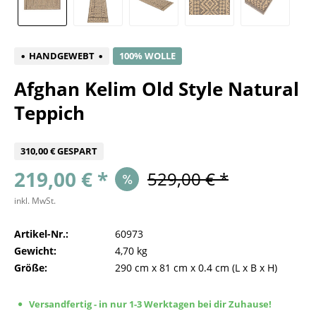
HANDGEWEBT
100% WOLLE
Afghan Kelim Old Style Natural
Teppich
310,00 € GESPART
219,00 € *
529,00 € *
inkl. MwSt.
Artikel-Nr.:
60973
Gewicht:
4,70 kg
Größe:
290 cm
x
81 cm
x
0.4 cm
(L x B x H)
Versandfertig - in nur 1-3 Werktagen bei dir Zuhause!