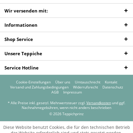
Wir versenden mit:
Informationen
Shop Service
Unsere Teppiche
Service Hotline
Cookie-Einstellungen
Über uns
Umtauschrecht
Kontakt
Versand und Zahlungsbedingungen
Widerrufsrecht
Datenschutz
AGB
Impressum
* Alle Preise inkl. gesetzl. Mehrwertsteuer zzgl.
Versandkosten
und ggf.
Nachnahmegebühren, wenn nicht anders beschrieben
© 2026 Teppichprinz
Diese Website benutzt Cookies, die für den technischen Betrieb
der Website erforderlich sind und stets gesetzt werden.