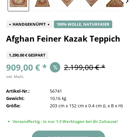
HANDGEKNÜPFT
100% WOLLE, NATURFASER
Afghan Feiner Kazak Teppich
1.290,00 € GESPART
909,00 € *
2.199,00 € *
inkl. MwSt.
Artikel-Nr.:
56741
Gewicht:
10,16 kg
Größe:
203 cm
x
152 cm
x
0.4 cm
(L x B x H)
Versandfertig - in nur 1-3 Werktagen bei dir Zuhause!