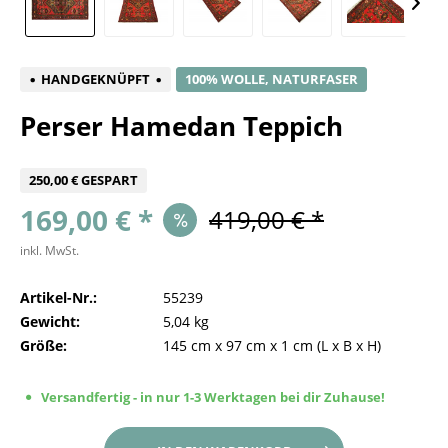
HANDGEKNÜPFT
100% WOLLE, NATURFASER
Perser Hamedan Teppich
250,00 € GESPART
169,00 € *
419,00 € *
inkl. MwSt.
Artikel-Nr.:
55239
Gewicht:
5,04 kg
Größe:
145 cm
x
97 cm
x
1 cm
(L x B x H)
Versandfertig - in nur 1-3 Werktagen bei dir Zuhause!