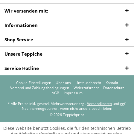
Wir versenden mit:
Informationen
Shop Service
Unsere Teppiche
Service Hotline
Cookie-Einstellungen
Über uns
Umtauschrecht
Kontakt
Versand und Zahlungsbedingungen
Widerrufsrecht
Datenschutz
AGB
Impressum
* Alle Preise inkl. gesetzl. Mehrwertsteuer zzgl.
Versandkosten
und ggf.
Nachnahmegebühren, wenn nicht anders beschrieben
© 2026 Teppichprinz
Diese Website benutzt Cookies, die für den technischen Betrieb
der Website erforderlich sind und stets gesetzt werden.