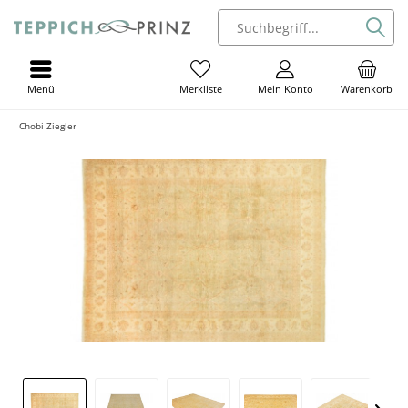
Menü
Mein Konto
Warenkorb
Merkliste
Chobi Ziegler