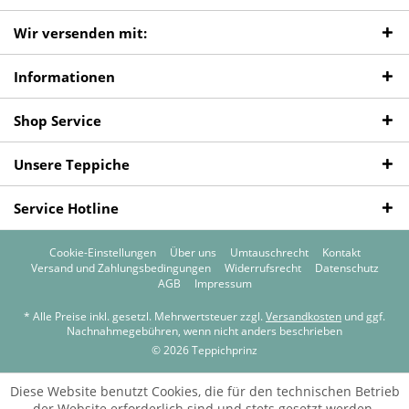
Wir versenden mit:
Informationen
Shop Service
Unsere Teppiche
Service Hotline
Cookie-Einstellungen
Über uns
Umtauschrecht
Kontakt
Versand und Zahlungsbedingungen
Widerrufsrecht
Datenschutz
AGB
Impressum
* Alle Preise inkl. gesetzl. Mehrwertsteuer zzgl.
Versandkosten
und ggf.
Nachnahmegebühren, wenn nicht anders beschrieben
© 2026 Teppichprinz
Diese Website benutzt Cookies, die für den technischen Betrieb
der Website erforderlich sind und stets gesetzt werden.