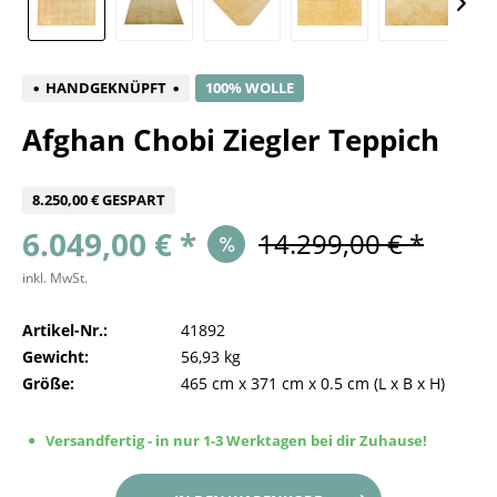
HANDGEKNÜPFT
100% WOLLE
Afghan Chobi Ziegler Teppich
8.250,00 € GESPART
6.049,00 € *
14.299,00 € *
inkl. MwSt.
Artikel-Nr.:
41892
Gewicht:
56,93 kg
Größe:
465 cm
x
371 cm
x
0.5 cm
(L x B x H)
Versandfertig - in nur 1-3 Werktagen bei dir Zuhause!