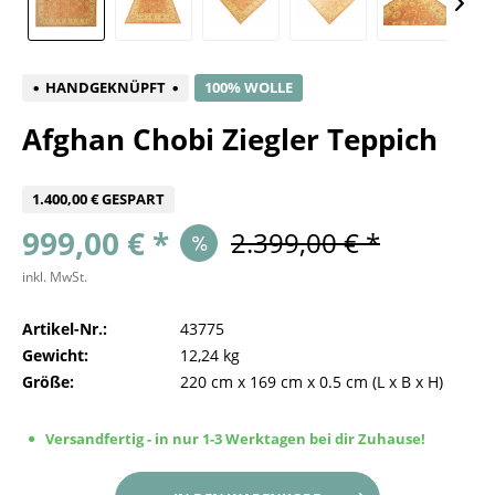
HANDGEKNÜPFT
100% WOLLE
Afghan Chobi Ziegler Teppich
1.400,00 € GESPART
999,00 € *
2.399,00 € *
inkl. MwSt.
Artikel-Nr.:
43775
Gewicht:
12,24 kg
Größe:
220 cm
x
169 cm
x
0.5 cm
(L x B x H)
Versandfertig - in nur 1-3 Werktagen bei dir Zuhause!