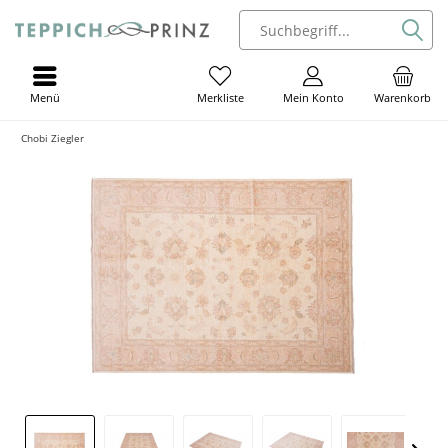
Menü
Mein Konto
Warenkorb
Merkliste
Chobi Ziegler