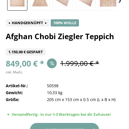
HANDGEKNÜPFT
100% WOLLE
Afghan Chobi Ziegler Teppich
1.150,00 € GESPART
849,00 € *
1.999,00 € *
inkl. MwSt.
Artikel-Nr.:
50598
Gewicht:
10,33 kg
Größe:
205 cm
x
153 cm
x
0.5 cm
(L x B x H)
Versandfertig - in nur 1-3 Werktagen bei dir Zuhause!