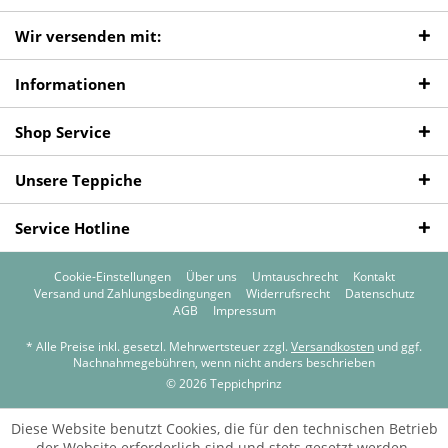
Wir versenden mit:
Informationen
Shop Service
Unsere Teppiche
Service Hotline
Cookie-Einstellungen
Über uns
Umtauschrecht
Kontakt
Versand und Zahlungsbedingungen
Widerrufsrecht
Datenschutz
AGB
Impressum
* Alle Preise inkl. gesetzl. Mehrwertsteuer zzgl.
Versandkosten
und ggf.
Nachnahmegebühren, wenn nicht anders beschrieben
© 2026 Teppichprinz
Diese Website benutzt Cookies, die für den technischen Betrieb
der Website erforderlich sind und stets gesetzt werden.