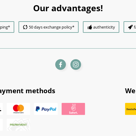
Our advantages!
pping*
50 days exchange policy*
authenticity
f
ayment methods
We 