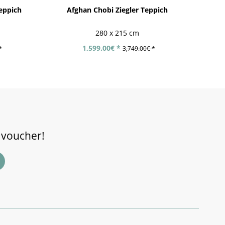
eppich
Afghan Chobi Ziegler Teppich
Af
280 x 215 cm
1,599.00€ *
*
3,749.00€ *
 voucher!