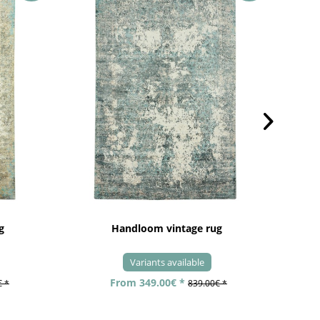
g
Handloom vintage rug
Variants available
From 349.00€ *
€ *
839.00€ *