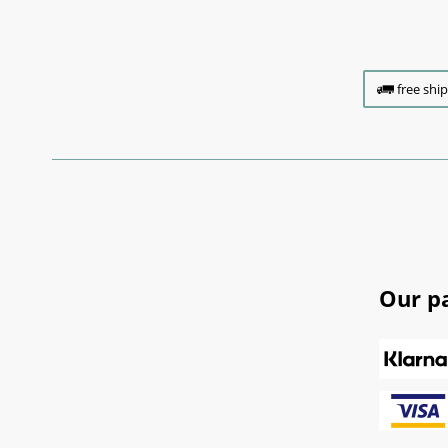
free shi
Our p