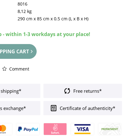
8016
8,12 kg
290 cm
x
85 cm
x
0.5 cm
(L x B x H)
 - within 1-3 workdays at your place!
PPING CART
Comment
 shipping*
Free returns*
s exchange*
Certificate of authenticity*