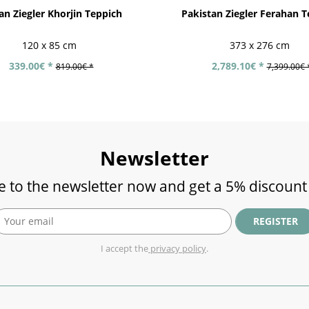
an Ziegler Khorjin Teppich
Pakistan Ziegler Ferahan T
120 x 85 cm
373 x 276 cm
339.00€ *
2,789.10€ *
819.00€ *
7,399.00€ 
Newsletter
e to the newsletter now and get a 5% discount
REGISTER
I accept the
privacy policy
.