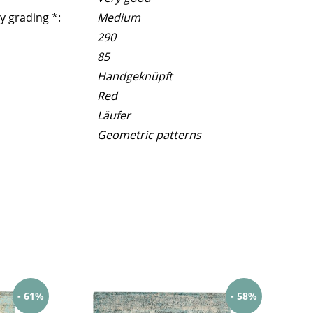
y grading *:
Medium
290
85
Handgeknüpft
Red
Läufer
Geometric patterns
- 61%
- 58%