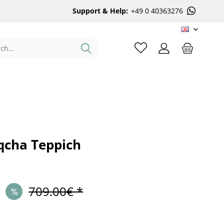
Support & Help:
+49 0 40363276
EN
qcha Teppich
*
709.00€ *