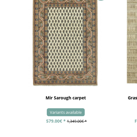
Mir Sarough carpet
Gra
Variants available
579.00€ *
F
1,349.00€ *