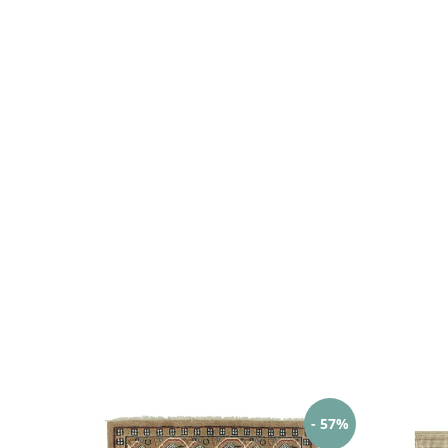
- 57%