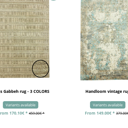
ss Gabbeh rug - 3 COLORS
Handloom vintage ru
Variants available
Variants available
rom 170.10€ *
From 149.00€ *
459.00€ *
379.00