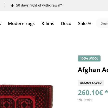
50 days right of withdrawal*
s
Modern rugs
Kilims
Deco
Sale %
100% WOOL
Afghan A
448.90€ SAVED
260.10€ 
inkl. MwSt.