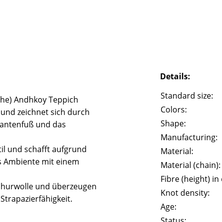
Details:
Standard size:
che) Andhkoy Teppich
Colors:
und zeichnet sich durch
Shape:
fantenfuß und das
Manufacturing:
il und schafft aufgrund
Material:
s Ambiente mit einem
Material (chain):
Fibre (height) in
churwolle und überzeugen
Knot density:
trapazierfähigkeit.
Age:
Status: