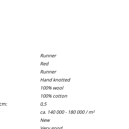
Runner
Red
Runner
Hand knotted
100% wool
100% cotton
 cm:
0,5
ca. 140 000 - 180 000 / m²
New
Very good