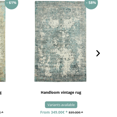
- 61%
- 58%
g
Handloom vintage rug
Variants available
From 349.00€ *
€ *
839.00€ *