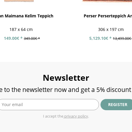
an Maimana Kelim Teppich
Perser Perserteppich A
187 x 64 cm
306 x 197 cm
149.00€ *
5,129.10€ *
349.00€ *
13,499.00€
Newsletter
e to the newsletter now and get a 5% discount
REGISTER
I accept the
privacy policy
.