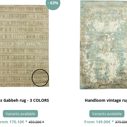
- 63%
ss Gabbeh rug - 3 COLORS
Handloom vintage ru
Variants available
Variants available
rom 170.10€ *
From 149.00€ *
459.00€ *
379.00