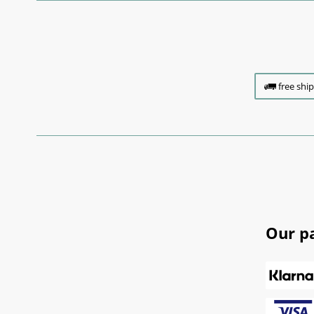
free shi
Our p