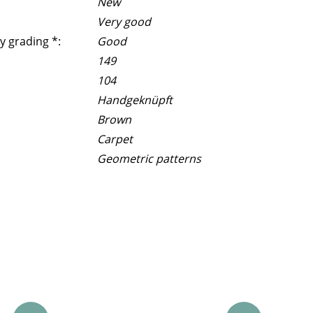
New
Very good
y grading *:
Good
149
104
Handgeknüpft
Brown
Carpet
Geometric patterns