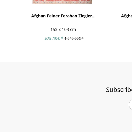
Afghan Feiner Ferahan Ziegler...
Afgh
153 x 103 cm
575.10€ *
1,549.00€ *
Subscrib