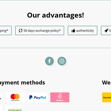
Our advantages!
pping*
50 days exchange policy*
authenticity
f
ayment methods
We 