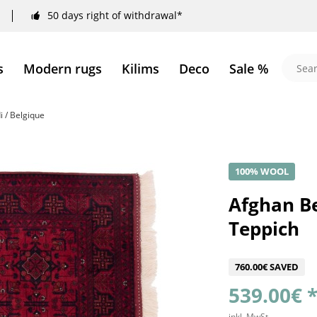
50 days right of withdrawal*
s
Modern rugs
Kilims
Deco
Sale %
 / Belgique
100% WOOL
Afghan B
Teppich
760.00€ SAVED
539.00€ 
inkl. MwSt.