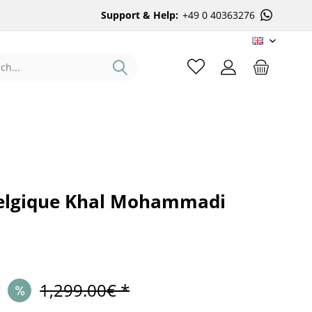
Support & Help:
+49 0 40363276
EN
elgique Khal Mohammadi
*
1,299.00€ *