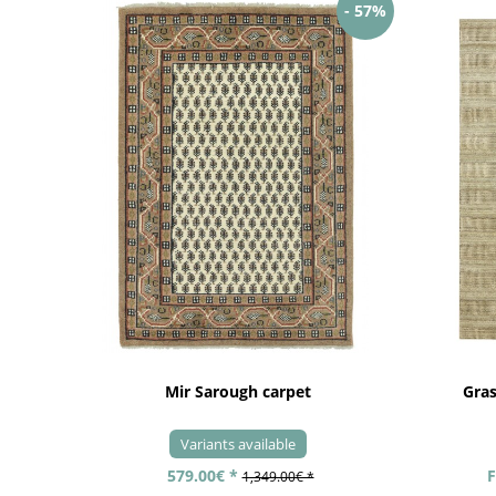
- 57%
Mir Sarough carpet
Gra
Variants available
579.00€ *
F
1,349.00€ *