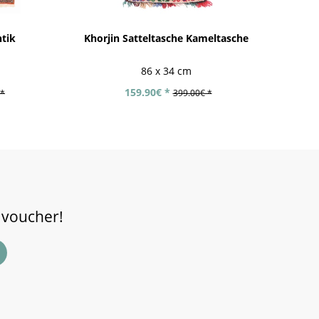
ntik
Khorjin Satteltasche Kameltasche
86 x 34 cm
159.90€ *
 *
399.00€ *
 voucher!