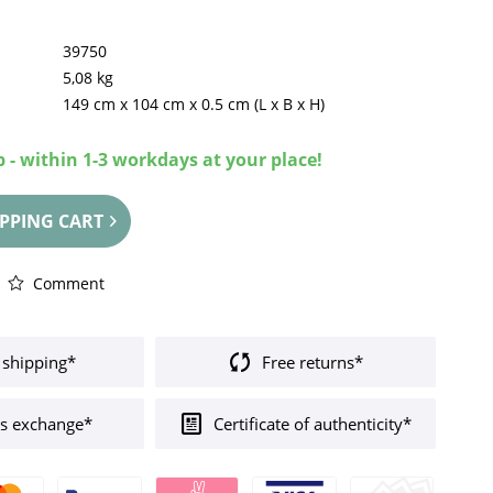
39750
5,08 kg
149 cm
x
104 cm
x
0.5 cm
(L x B x H)
 - within 1-3 workdays at your place!
PPING CART
Comment
 shipping*
Free returns*
s exchange*
Certificate of authenticity*