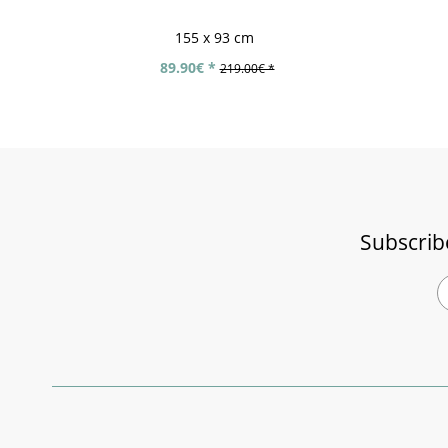
155 x 93 cm
89.90€ *
219.00€ *
Subscrib