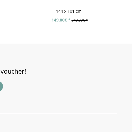
144 x 101 cm
149.00€ *
349.00€ *
 voucher!