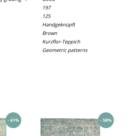
197
125
Handgeknüpft
Brown
Kurzflor-Teppich
Geometric patterns
- 61%
- 58%