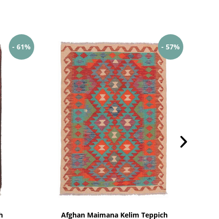
- 61%
- 57%
h
Afghan Maimana Kelim Teppich
H