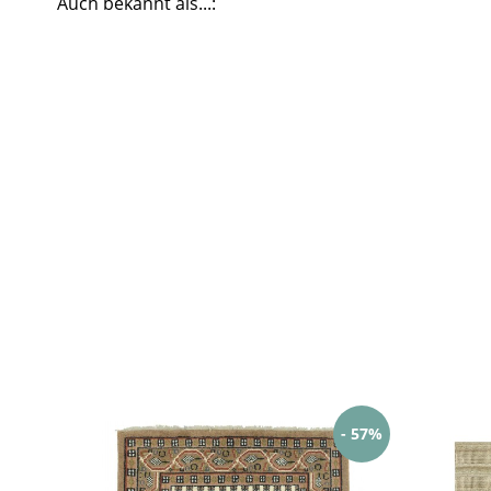
Auch bekannt als...:
- 57%