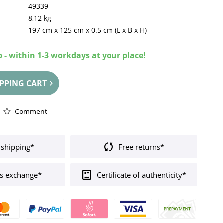
49339
8,12 kg
197 cm
x
125 cm
x
0.5 cm
(L x B x H)
 - within 1-3 workdays at your place!
PPING CART
Comment
 shipping*
Free returns*
s exchange*
Certificate of authenticity*