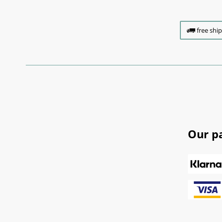
free shi
Our p