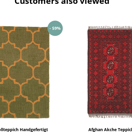
Customers also viewed
- 59%
llteppich Handgefertigt
Afghan Akche Teppic