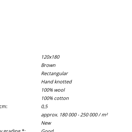
120x180
Brown
Rectangular
Hand knotted
100% wool
100% cotton
 cm:
0,5
approx. 180 000 - 250 000 / m²
New
y grading *:
Good