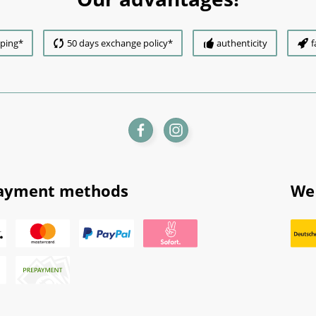
pping*
50 days exchange policy*
authenticity
f
ayment methods
We 