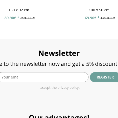
150 x 92 cm
100 x 50 cm
89.90€ *
69.90€ *
219.00€ *
179.00€ *
Newsletter
e to the newsletter now and get a 5% discount
REGISTER
I accept the
privacy policy
.
Our advantages!