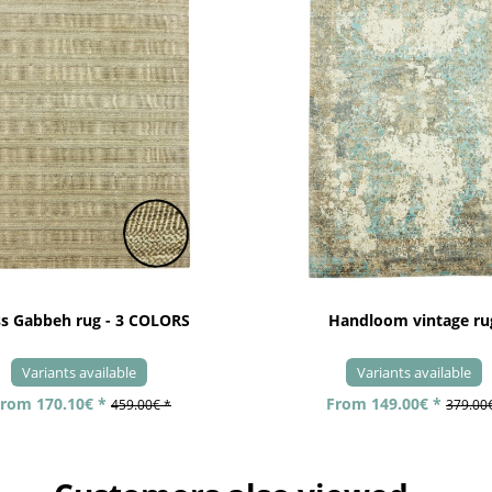
ss Gabbeh rug - 3 COLORS
Handloom vintage ru
Variants available
Variants available
rom 170.10€ *
From 149.00€ *
459.00€ *
379.00