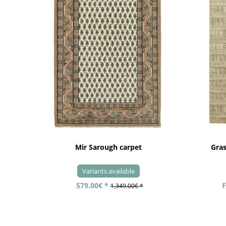
Mir Sarough carpet
Gra
Variants available
579.00€ *
F
1,349.00€ *