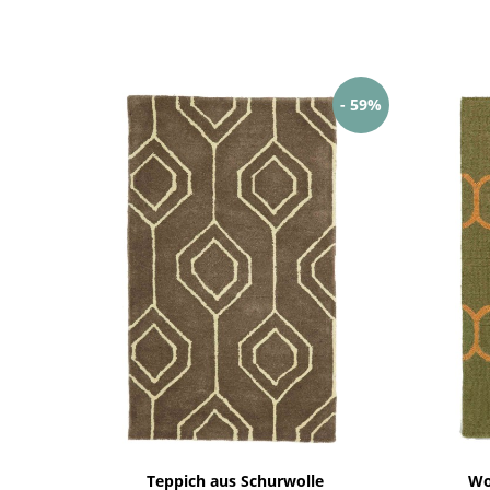
- 59%
Teppich aus Schurwolle
Wo