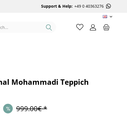
Support & Help:
+49 0 40363276
EN
hal Mohammadi Teppich
*
999.00€ *