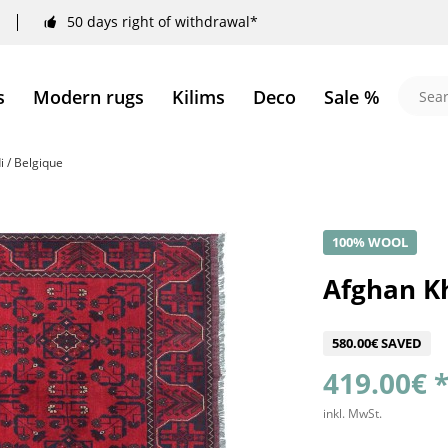
50 days right of withdrawal*
s
Modern rugs
Kilims
Deco
Sale %
 / Belgique
100% WOOL
Afghan K
580.00€ SAVED
419.00€ 
inkl. MwSt.