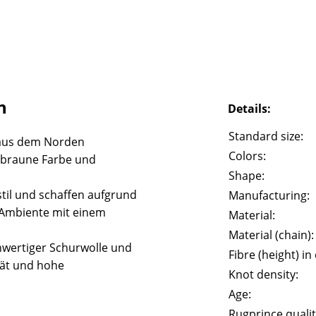
h
Details:
Standard size:
aus dem Norden
Colors:
e braune Farbe und
Shape:
til und schaffen aufgrund
Manufacturing:
 Ambiente mit einem
Material:
Material (chain):
wertiger Schurwolle und
Fibre (height) in
tät und hohe
Knot density:
Age:
Rugprince qualit