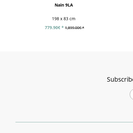
Nain 9LA
198 x 83 cm
779.90€ *
1,899.00€ *
Subscrib