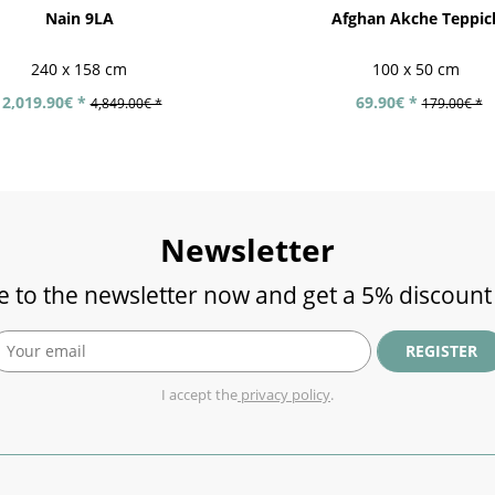
Nain 9LA
Afghan Akche Teppic
240 x 158 cm
100 x 50 cm
2,019.90€ *
69.90€ *
4,849.00€ *
179.00€ *
Newsletter
e to the newsletter now and get a 5% discount
REGISTER
I accept the
privacy policy
.