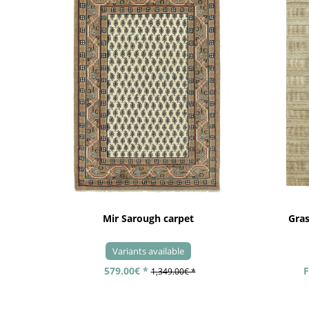
Mir Sarough carpet
Gra
Variants available
579.00€ *
F
1,349.00€ *