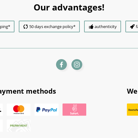
Our advantages!
pping*
50 days exchange policy*
authenticity
f
ayment methods
We 