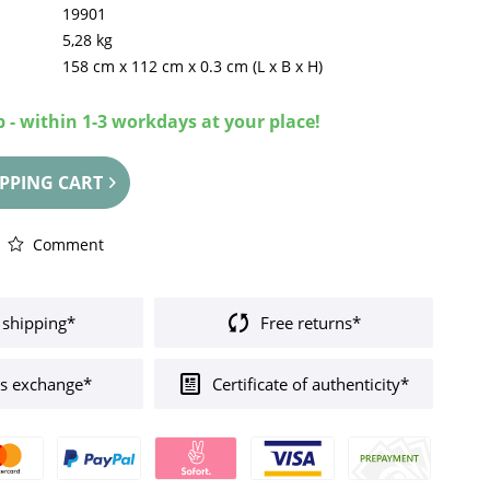
19901
5,28 kg
158 cm
x
112 cm
x
0.3 cm
(L x B x H)
 - within 1-3 workdays at your place!
PPING CART
Comment
 shipping*
Free returns*
s exchange*
Certificate of authenticity*