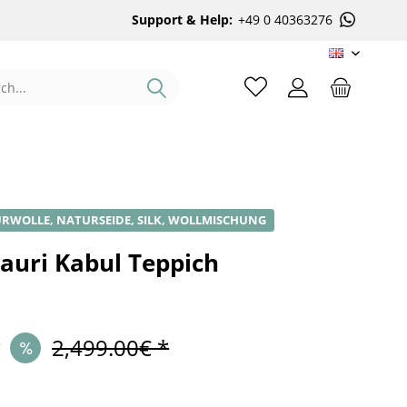
Support & Help:
+49 0 40363276
EN
RWOLLE, NATURSEIDE, SILK, WOLLMISCHUNG
auri Kabul Teppich
*
2,499.00€ *