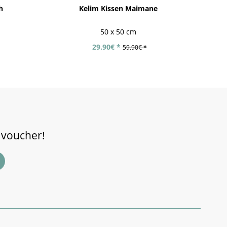
h
Kelim Kissen Maimane
50 x 50 cm
29.90€ *
59.90€ *
 voucher!