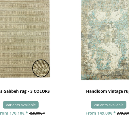
ss Gabbeh rug - 3 COLORS
Handloom vintage ru
Variants available
Variants available
rom 170.10€ *
From 149.00€ *
459.00€ *
379.00