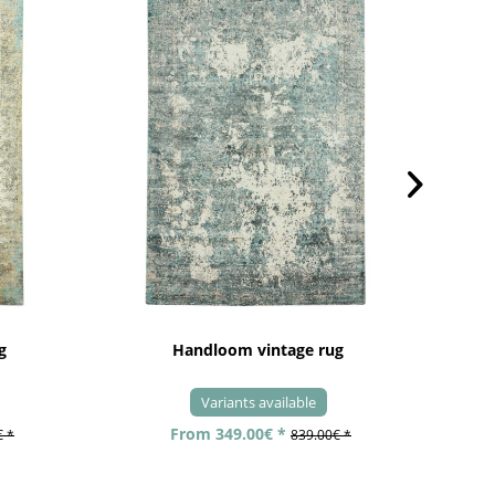
g
Handloom vintage rug
Variants available
From 349.00€ *
€ *
839.00€ *