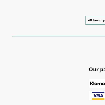
free shi
Our p