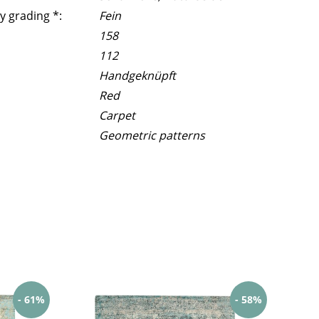
y grading *:
Fein
158
112
Handgeknüpft
Red
Carpet
Geometric patterns
- 61%
- 58%