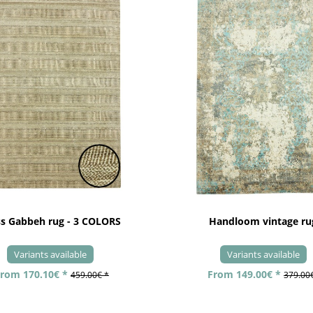
ss Gabbeh rug - 3 COLORS
Handloom vintage ru
Variants available
Variants available
rom 170.10€ *
From 149.00€ *
459.00€ *
379.00