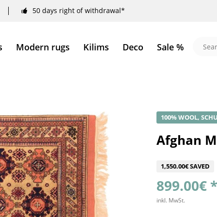
50 days right of withdrawal*
s
Modern rugs
Kilims
Deco
Sale %
100% WOOL, SCHU
Afghan M
1,550.00€ SAVED
899.00€ 
inkl. MwSt.