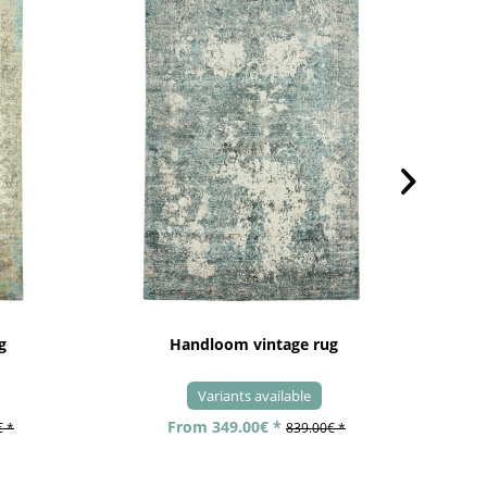
g
Handloom vintage rug
Variants available
From 349.00€ *
€ *
839.00€ *