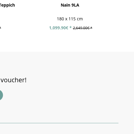
Teppich
Nain 9LA
180 x 115 cm
1,099.90€ *
*
2,649.00€ *
 voucher!