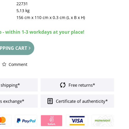
22731
5,13 kg
156 cm
x
110 cm
x
0.3 cm
(L x B x H)
 - within 1-3 workdays at your place!
PPING CART
Comment
 shipping*
Free returns*
s exchange*
Certificate of authenticity*