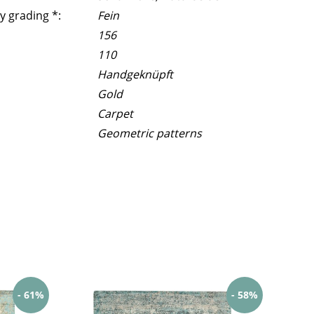
y grading *:
Fein
156
110
Handgeknüpft
Gold
Carpet
Geometric patterns
- 61%
- 58%