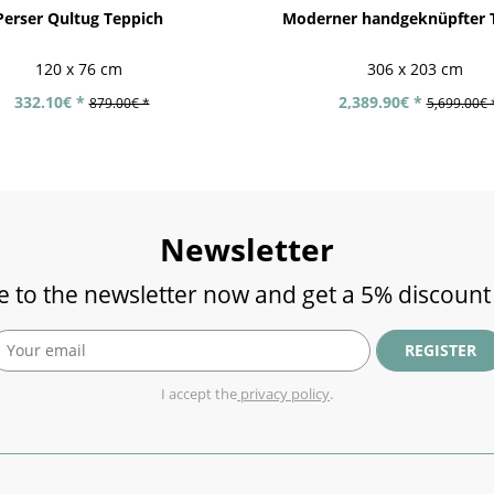
Perser Qultug Teppich
Moderner handgeknüpfter 
120 x 76 cm
306 x 203 cm
332.10€ *
2,389.90€ *
879.00€ *
5,699.00€ 
Newsletter
e to the newsletter now and get a 5% discount
REGISTER
I accept the
privacy policy
.