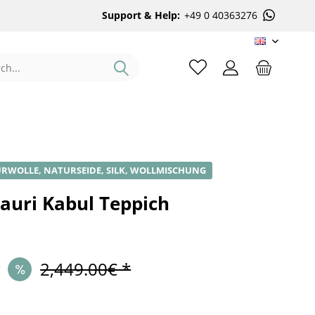
Support & Help:
+49 0 40363276
EN
RWOLLE, NATURSEIDE, SILK, WOLLMISCHUNG
auri Kabul Teppich
*
2,449.00€ *