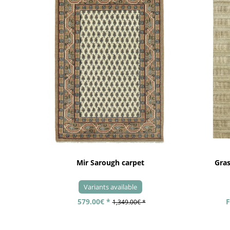
Mir Sarough carpet
Gra
Variants available
579.00€ *
F
1,349.00€ *