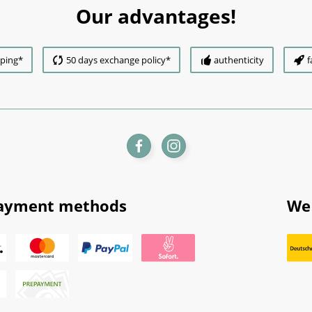
Our advantages!
pping*
50 days exchange policy*
authenticity
f
ayment methods
We 