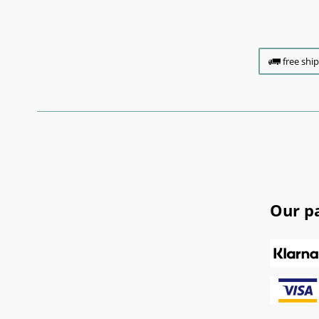
free shi
Our p