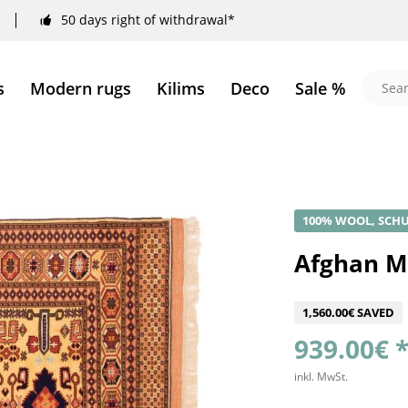
50 days right of withdrawal*
s
Modern rugs
Kilims
Deco
Sale %
100% WOOL, SCHU
Afghan M
1,560.00€ SAVED
939.00€ 
inkl. MwSt.