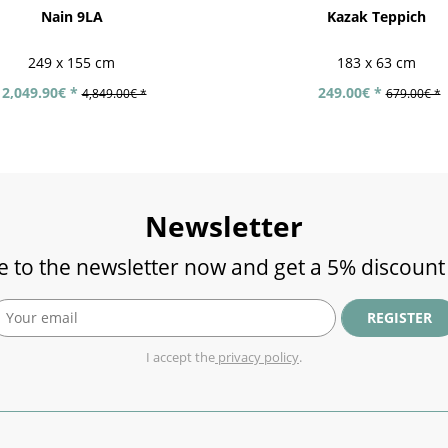
Nain 9LA
Kazak Teppich
249 x 155 cm
183 x 63 cm
2,049.90€ *
249.00€ *
4,849.00€ *
679.00€ *
Newsletter
e to the newsletter now and get a 5% discount
REGISTER
I accept the
privacy policy
.