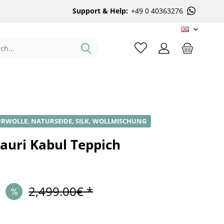
Support & Help:
+49 0 40363276
EN
RWOLLE, NATURSEIDE, SILK, WOLLMISCHUNG
auri Kabul Teppich
*
2,499.00€ *