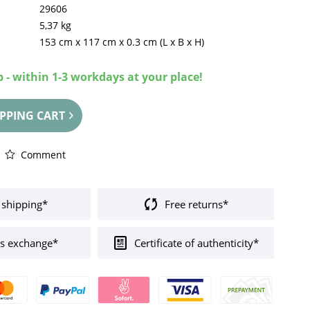
29606
5,37 kg
153 cm
x
117 cm
x
0.3 cm
(L x B x H)
 - within 1-3 workdays at your place!
PPING CART
Comment
 shipping*
Free returns*
s exchange*
Certificate of authenticity*