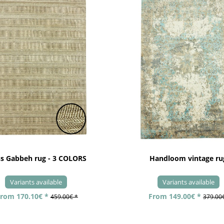
ss Gabbeh rug - 3 COLORS
Handloom vintage ru
Variants available
Variants available
rom 170.10€ *
From 149.00€ *
459.00€ *
379.00