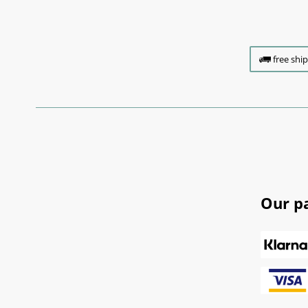
free shi
Our p