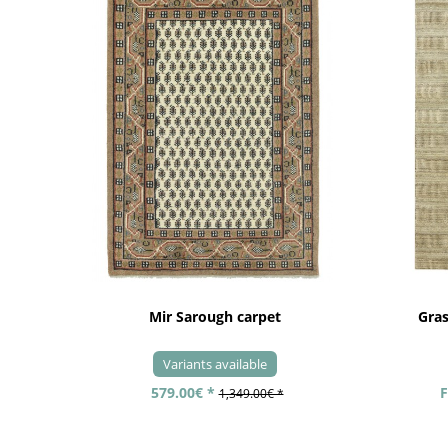
Mir Sarough carpet
Gra
Variants available
579.00€ *
F
1,349.00€ *