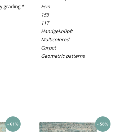
y grading *:
Fein
153
117
Handgeknüpft
Multicolored
Carpet
Geometric patterns
- 61%
- 58%