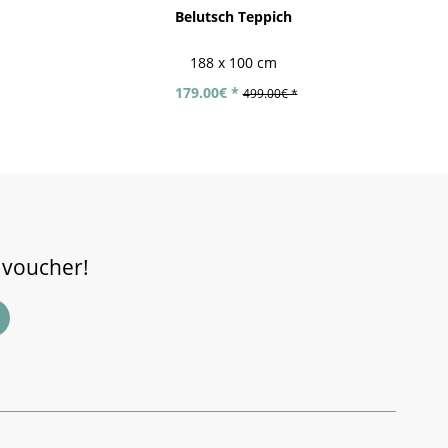
Belutsch Teppich
Ke
188 x 100 cm
179.00€ *
499.00€ *
 voucher!