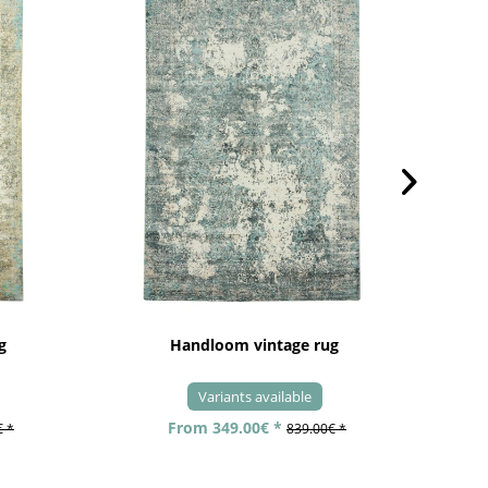
g
Handloom vintage rug
Variants available
From 349.00€ *
€ *
839.00€ *