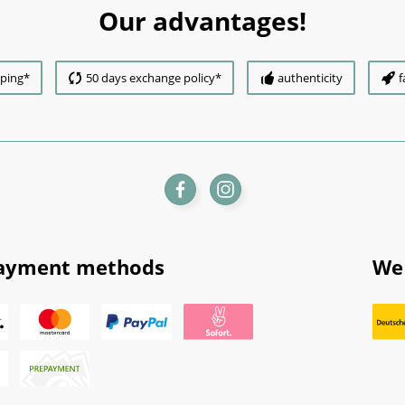
Our advantages!
pping*
50 days exchange policy*
authenticity
f
ayment methods
We 