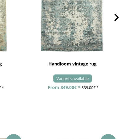
g
Handloom vintage rug
Variants available
From 349.00€ *
€ *
839.00€ *