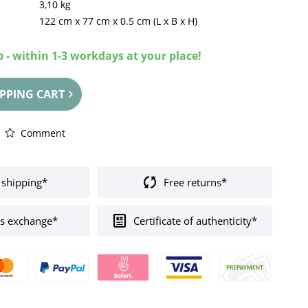
3,10 kg
122 cm
x
77 cm
x
0.5 cm
(L x B x H)
 - within 1-3 workdays at your place!
PPING CART
Comment
 shipping*
Free returns*
s exchange*
Certificate of authenticity*