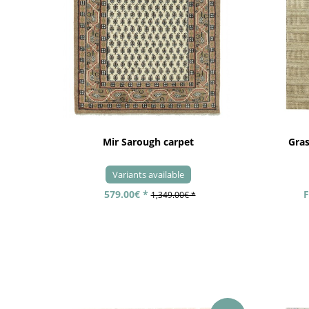
Mir Sarough carpet
Gra
Variants available
579.00€ *
F
1,349.00€ *