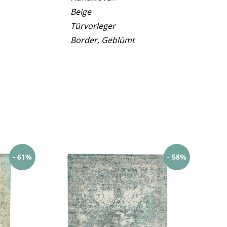
Beige
Türvorleger
Border, Geblümt
- 61%
- 58%