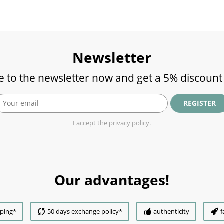
Newsletter
e to the newsletter now and get a 5% discount
REGISTER
I accept the
privacy policy
.
Our advantages!
pping*
50 days exchange policy*
authenticity
f