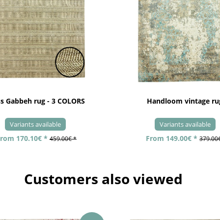
ss Gabbeh rug - 3 COLORS
Handloom vintage ru
Variants available
Variants available
rom 170.10€ *
From 149.00€ *
459.00€ *
379.00
Customers also viewed