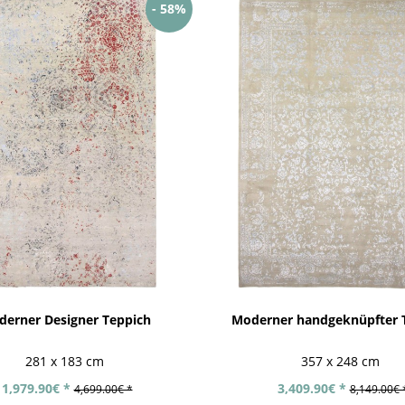
- 58%
erner Designer Teppich
Moderner handgeknüpfter 
281 x 183 cm
357 x 248 cm
1,979.90€ *
3,409.90€ *
4,699.00€ *
8,149.00€ 