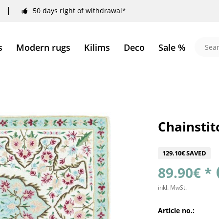
50 days right of withdrawal*
s
Modern rugs
Kilims
Deco
Sale %
Chainstit
129.10€ SAVED
89.90€ *
inkl. MwSt.
Article no.: