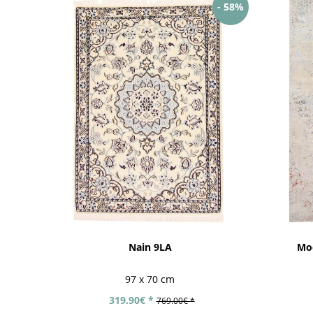
- 58%
Nain 9LA
Mod
97 x 70 cm
319.90€ *
769.00€ *