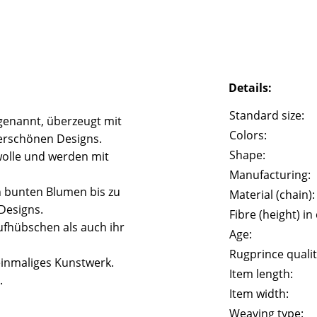
Details:
Standard size:
genannt, überzeugt mit
Colors:
erschönen Designs.
Shape:
olle und werden mit
Manufacturing:
n bunten Blumen bis zu
Material (chain):
Designs.
Fibre (height) in
fhübschen als auch ihr
Age:
Rugprince qualit
einmaliges Kunstwerk.
Item length:
.
Item width:
Weaving type: