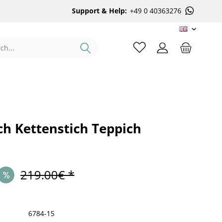
Support & Help:
+49 0 40363276
EN
ch Kettenstich Teppich
219.00€ *
6784-15