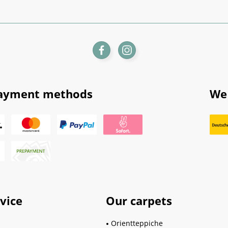
ayment methods
We 
vice
Our carpets
Orientteppiche