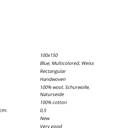
100x150
Blue, Multicolored, Weiss
Rectangular
Handwoven
100% wool, Schurwolle,
Naturseide
100% cotton
 cm:
0,5
New
Very good