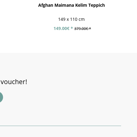
Afghan Maimana Kelim Teppich
149 x 110 cm
149.00€ *
379.00€ *
 voucher!