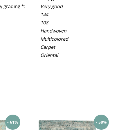
y grading *:
Very good
144
108
Handwoven
Multicolored
Carpet
Oriental
- 61%
- 58%