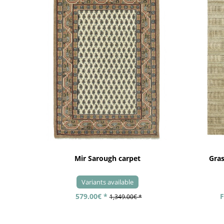
Mir Sarough carpet
Gra
Variants available
579.00€ *
F
1,349.00€ *