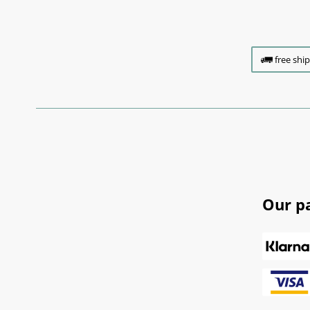
free shi
Our p