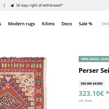
50 days right of withdrawal*
s
Modern rugs
Kilims
Deco
Sale %
100% WOOL, SCH
Perser S
535.90€ SAVED
323.10€ 
inkl. MwSt.