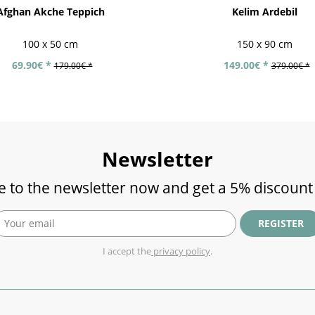
Afghan Akche Teppich
Kelim Ardebil
100 x 50 cm
150 x 90 cm
69.90€ *
149.00€ *
179.00€ *
379.00€ *
Newsletter
e to the newsletter now and get a 5% discount
REGISTER
I accept the
privacy policy
.