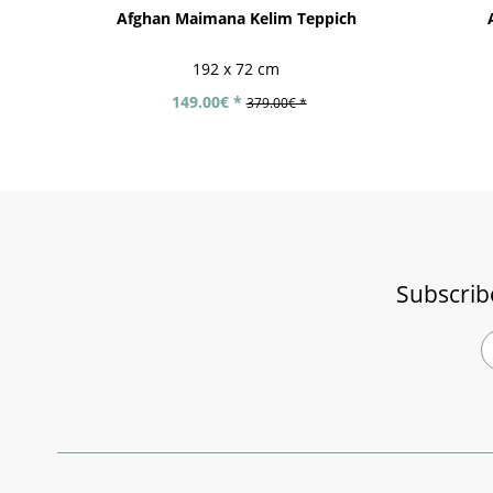
Afghan Maimana Kelim Teppich
192 x 72 cm
149.00€ *
379.00€ *
Subscrib