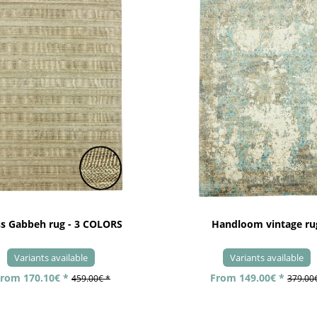
ss Gabbeh rug - 3 COLORS
Handloom vintage ru
Variants available
Variants available
rom 170.10€ *
From 149.00€ *
459.00€ *
379.00