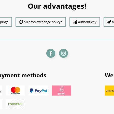
Our advantages!
pping*
50 days exchange policy*
authenticity
f
ayment methods
We 