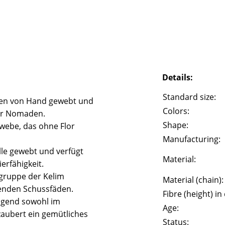
Details:
Standard size:
rden von Hand gewebt und
Colors:
der Nomaden.
Shape:
ewebe, das ohne Flor
Manufacturing:
le gewebt und verfügt
Material:
erfähigkeit.
gruppe der Kelim
Material (chain):
henden Schussfäden.
Fibre (height) in
agend sowohl im
Age:
zaubert ein gemütliches
Status: