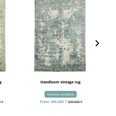
g
Handloom vintage rug
Variants available
From 349.00€ *
€ *
839.00€ *