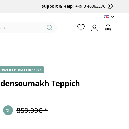
Support & Help:
+49 0 40363276
EN
URWOLLE, NATURSEIDE
eidensoumakh Teppich
*
859.00€ *