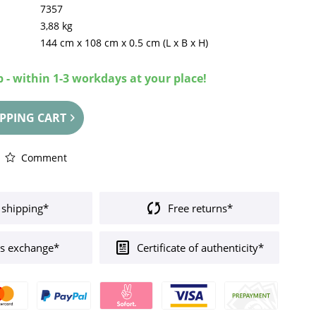
7357
3,88 kg
144 cm
x
108 cm
x
0.5 cm
(L x B x H)
 - within 1-3 workdays at your place!
PPING CART
Comment
 shipping*
Free returns*
s exchange*
Certificate of authenticity*