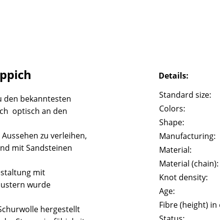
eppich
Details:
Standard size:
u den bekanntesten
Colors:
ich optisch an den
Shape:
 Aussehen zu verleihen,
Manufacturing:
und mit Sandsteinen
Material:
Material (chain):
staltung mit
Knot density:
Mustern wurde
Age:
Fibre (height) in
churwolle hergestellt
Status: