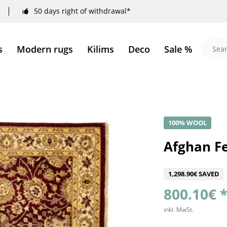
50 days right of withdrawal*
s
Modern rugs
Kilims
Deco
Sale %
100% WOOL
Afghan Fe
1,298.90€ SAVED
800.10€ 
inkl. MwSt.