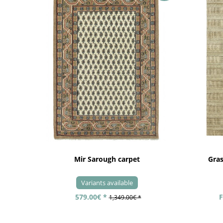
Mir Sarough carpet
Gra
Variants available
579.00€ *
F
1,349.00€ *