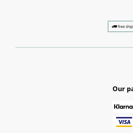
free shi
Our p