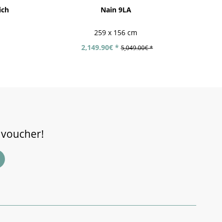
ich
Nain 9LA
259 x 156 cm
2,149.90€ *
5,049.00€ *
 voucher!