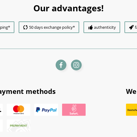
Our advantages!
pping*
50 days exchange policy*
authenticity
f
ayment methods
We 