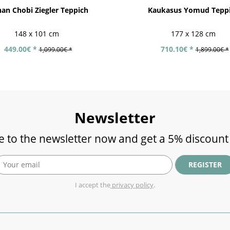
an Chobi Ziegler Teppich
Kaukasus Yomud Tepp
148 x 101 cm
177 x 128 cm
449.00€ *
710.10€ *
1,099.00€ *
1,899.00€ *
Newsletter
e to the newsletter now and get a 5% discount
REGISTER
I accept the
privacy policy
.