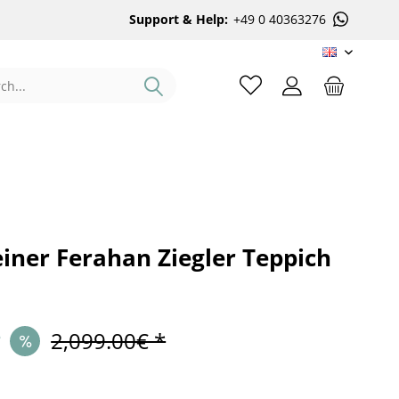
Support & Help:
+49 0 40363276
EN
iner Ferahan Ziegler Teppich
*
2,099.00€ *