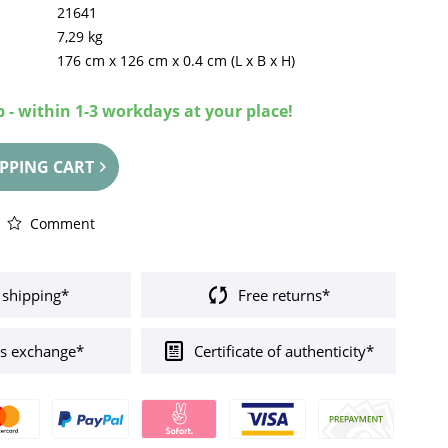
21641
7,29 kg
176 cm
x
126 cm
x
0.4 cm
(L x B x H)
 - within 1-3 workdays at your place!
PPING CART
Comment
 shipping*
Free returns*
s exchange*
Certificate of authenticity*