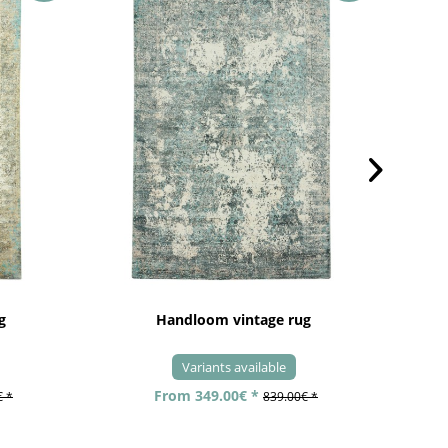
g
Handloom vintage rug
Variants available
From 349.00€ *
€ *
839.00€ *