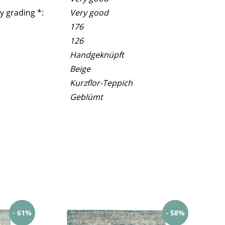
y grading *:
Very good
176
126
Handgeknüpft
Beige
Kurzflor-Teppich
Geblümt
- 61%
- 58%