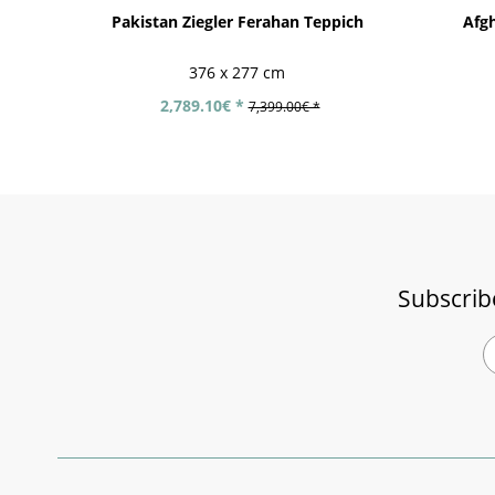
Pakistan Ziegler Ferahan Teppich
Afgh
376 x 277 cm
2,789.10€ *
7,399.00€ *
Subscrib