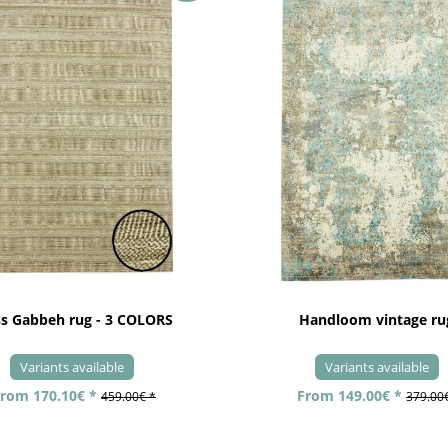
ss Gabbeh rug - 3 COLORS
Handloom vintage ru
Variants available
Variants available
rom 170.10€ *
From 149.00€ *
459.00€ *
379.00