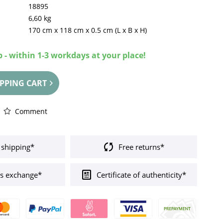
18895
6,60 kg
170 cm
x
118 cm
x
0.5 cm
(L x B x H)
 - within 1-3 workdays at your place!
PPING CART
Comment
 shipping*
Free returns*
s exchange*
Certificate of authenticity*