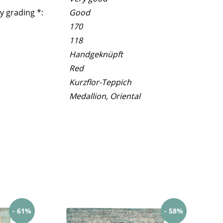
y grading *:
Good
170
118
Handgeknüpft
Red
Kurzflor-Teppich
Medallion, Oriental
- 61%
- 58%