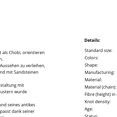
Details:
Standard size:
 als Chobi, orientieren
Colors:
n.
Shape:
 Aussehen zu verleihen,
und mit Sandsteinen
Manufacturing:
Material:
staltung mit
Material (chain):
Mustern wurde
Fibre (height) in
Knot density:
und seines antikes
Age:
passt dank seiner
Status: