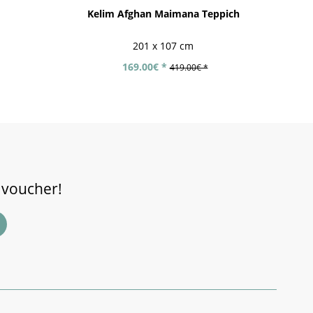
Kelim Afghan Maimana Teppich
Af
201 x 107 cm
169.00€ *
419.00€ *
 voucher!