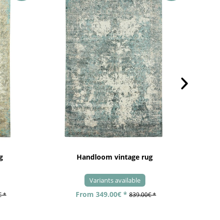
g
Handloom vintage rug
Variants available
From 349.00€ *
€ *
839.00€ *