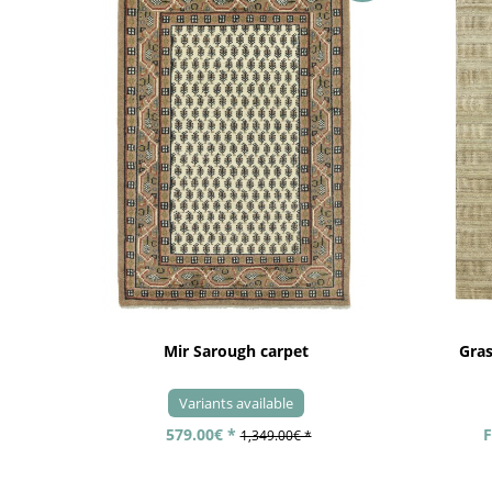
Mir Sarough carpet
Gra
Variants available
579.00€ *
F
1,349.00€ *