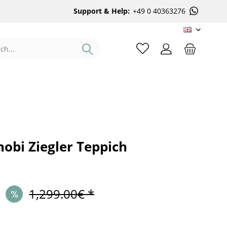
Support & Help:
+49 0 40363276
EN
obi Ziegler Teppich
*
1,299.00€ *