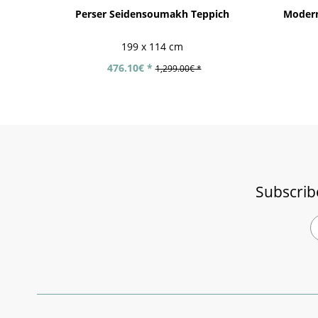
Perser Seidensoumakh Teppich
Modern
199 x 114 cm
476.10€ *
1,299.00€ *
Subscrib