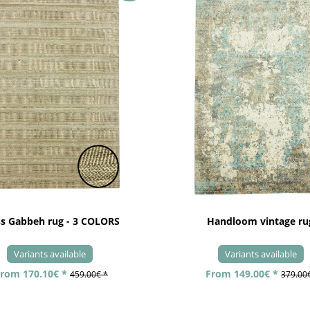
ss Gabbeh rug - 3 COLORS
Handloom vintage ru
Variants available
Variants available
rom 170.10€ *
From 149.00€ *
459.00€ *
379.00