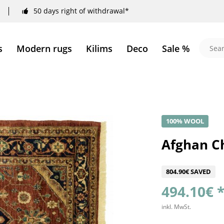
50 days right of withdrawal*
s
Modern rugs
Kilims
Deco
Sale %
100% WOOL
Afghan Ch
804.90€ SAVED
494.10€ 
inkl. MwSt.