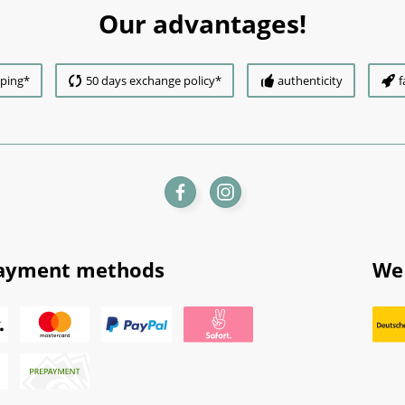
Our advantages!
pping*
50 days exchange policy*
authenticity
f
ayment methods
We 