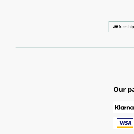
free shi
Our p