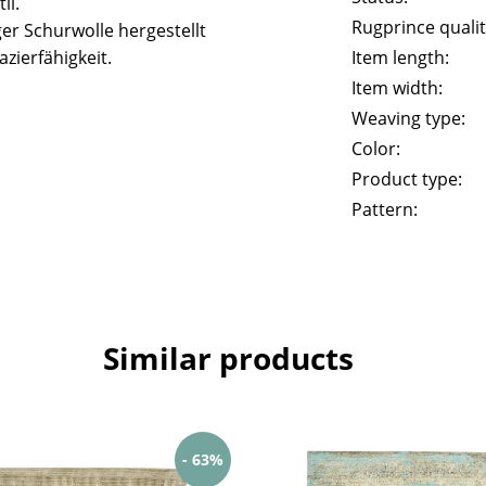
il.
Rugprince qualit
er Schurwolle hergestellt
zierfähigkeit.
Item length:
Item width:
Weaving type:
Color:
Product type:
Pattern:
Similar products
- 63%