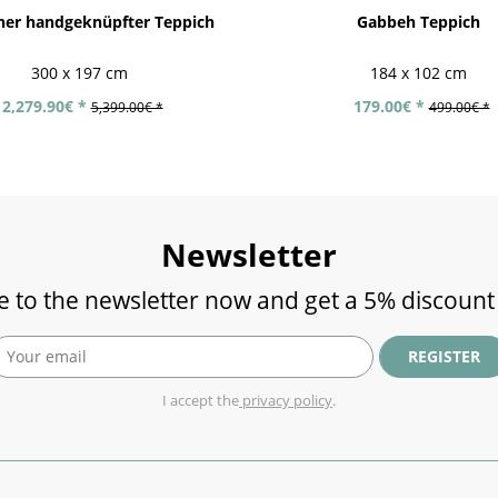
er handgeknüpfter Teppich
Gabbeh Teppich
300 x 197 cm
184 x 102 cm
2,279.90€ *
179.00€ *
5,399.00€ *
499.00€ *
Newsletter
e to the newsletter now and get a 5% discount
REGISTER
I accept the
privacy policy
.