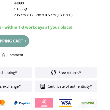
44990
13,56 kg
235 cm
x
175 cm
x
0.5 cm
(L x B x H)
 - within 1-3 workdays at your place!
PPING CART
Comment
 shipping*
Free returns*
s exchange*
Certificate of authenticity*