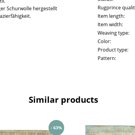
il.
Rugprince qualit
er Schurwolle hergestellt
zierfähigkeit.
Item length:
Item width:
Weaving type:
Color:
Product type:
Pattern:
Similar products
- 63%