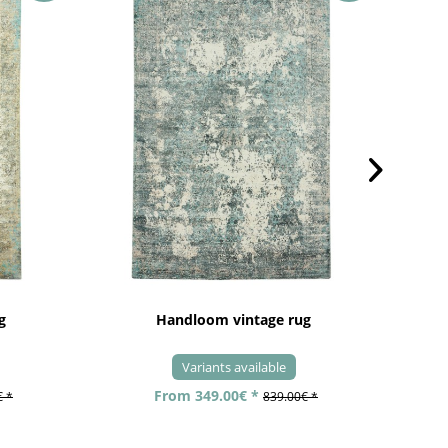
g
Handloom vintage rug
Variants available
From 349.00€ *
€ *
839.00€ *