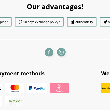
Our advantages!
pping*
50 days exchange policy*
authenticity
f
ayment methods
We 