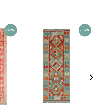
- 62%
- 57%