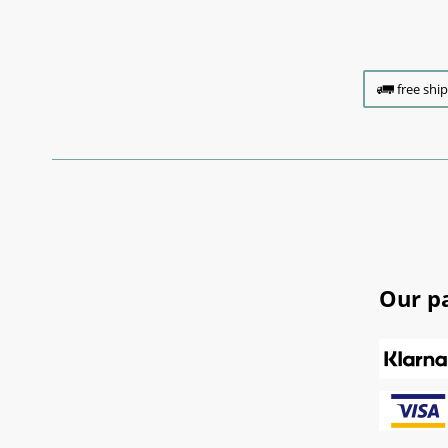
free shi
Our p