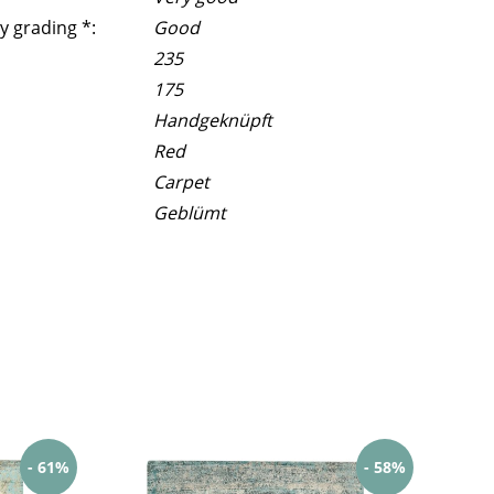
y grading *:
Good
235
175
Handgeknüpft
Red
Carpet
Geblümt
- 61%
- 58%