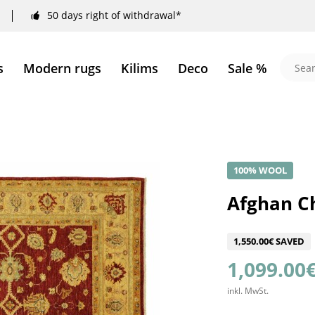
50 days right of withdrawal*
s
Modern rugs
Kilims
Deco
Sale %
100% WOOL
Afghan Ch
1,550.00€ SAVED
1,099.00€
inkl. MwSt.