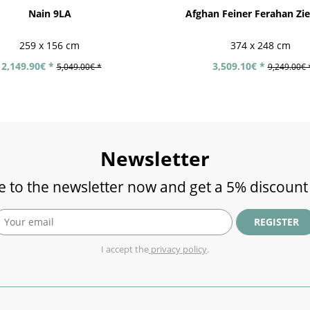
Nain 9LA
Afghan Feiner Ferahan Zieg
259 x 156 cm
374 x 248 cm
2,149.90€ *
3,509.10€ *
5,049.00€ *
9,249.00€ 
Newsletter
e to the newsletter now and get a 5% discount
REGISTER
I accept the
privacy policy
.