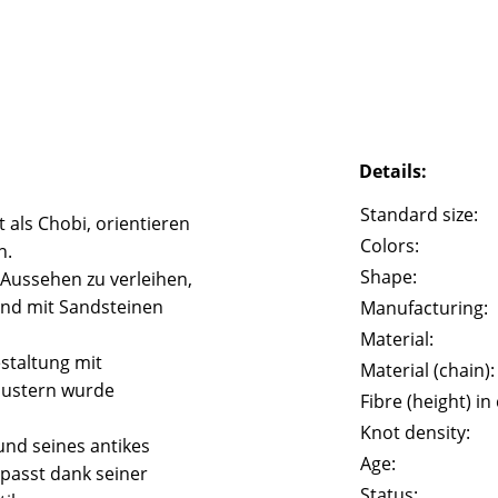
Details:
Standard size:
 als Chobi, orientieren
Colors:
n.
Shape:
 Aussehen zu verleihen,
und mit Sandsteinen
Manufacturing:
Material:
staltung mit
Material (chain):
Mustern wurde
Fibre (height) in
Knot density:
und seines antikes
Age:
passt dank seiner
Status: