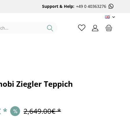
Support & Help:
+49 0 40363276
EN
obi Ziegler Teppich
 *
2,649.00€ *