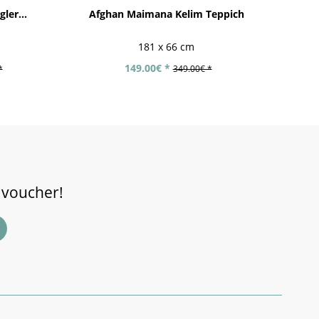
ler...
Afghan Maimana Kelim Teppich
Fe
181 x 66 cm
149.00€ *
*
349.00€ *
 voucher!