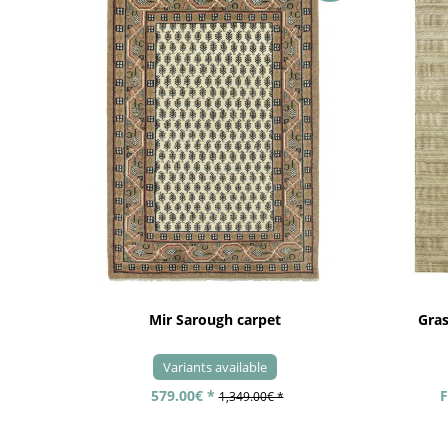
Mir Sarough carpet
Gra
Variants available
579.00€ *
F
1,349.00€ *