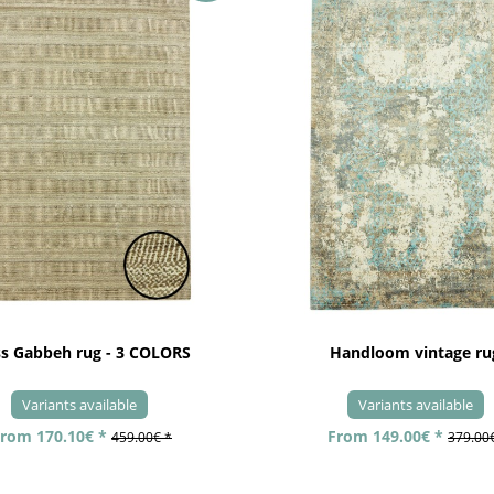
ss Gabbeh rug - 3 COLORS
Handloom vintage ru
Variants available
Variants available
rom 170.10€ *
From 149.00€ *
459.00€ *
379.00