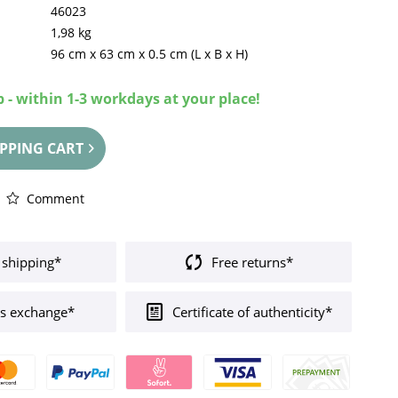
46023
1,98 kg
96 cm
x
63 cm
x
0.5 cm
(L x B x H)
 - within 1-3 workdays at your place!
PPING CART
Comment
 shipping*
Free returns*
s exchange*
Certificate of authenticity*