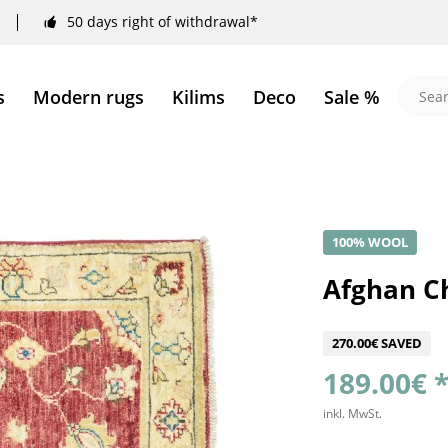
50 days right of withdrawal*
s
Modern rugs
Kilims
Deco
Sale %
100% WOOL
Afghan Ch
270.00€ SAVED
189.00€ 
inkl. MwSt.