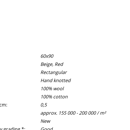
60x90
Beige, Red
Rectangular
Hand knotted
100% wool
100% cotton
 cm:
0,5
approx. 155 000 - 200 000 / m²
New
y grading *:
Good