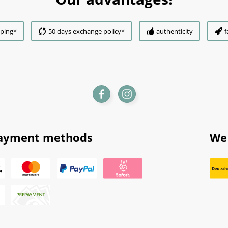
pping*
50 days exchange policy*
authenticity
f
ayment methods
We 