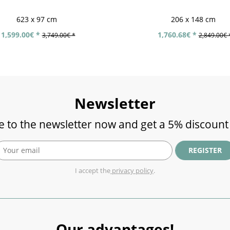
623 x 97 cm
206 x 148 cm
1,599.00€ *
1,760.68€ *
3,749.00€ *
2,849.00€ 
Newsletter
e to the newsletter now and get a 5% discount
REGISTER
I accept the
privacy policy
.
Our advantages!