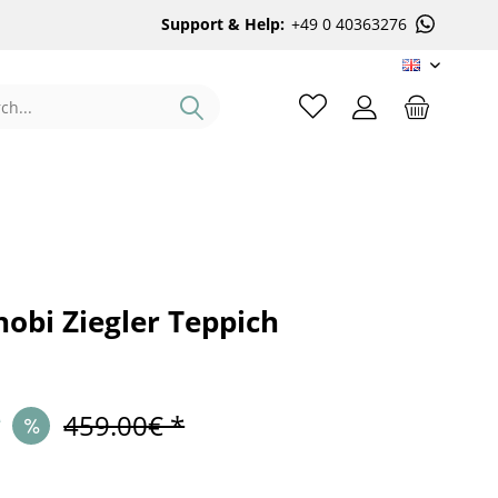
Support & Help:
+49 0 40363276
EN
obi Ziegler Teppich
*
459.00€ *