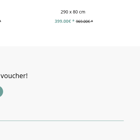
290 x 80 cm
399.00€ *
*
969.00€ *
 voucher!