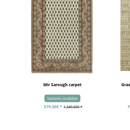
Mir Sarough carpet
Gra
Variants available
579.00€ *
F
1,349.00€ *