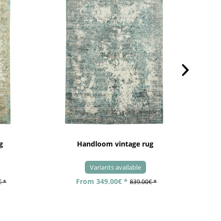
g
Handloom vintage rug
Variants available
From 349.00€ *
€ *
839.00€ *