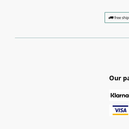
free shi
Our p