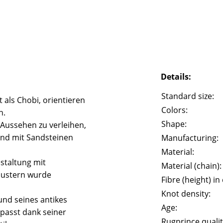
Details:
Standard size:
 als Chobi, orientieren
Colors:
n.
Shape:
 Aussehen zu verleihen,
und mit Sandsteinen
Manufacturing:
Material:
staltung mit
Material (chain):
Mustern wurde
Fibre (height) in
Knot density:
und seines antikes
Age:
passt dank seiner
Rugprince qualit