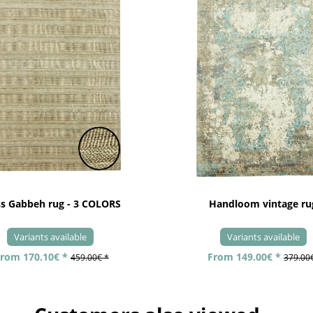
ss Gabbeh rug - 3 COLORS
Handloom vintage ru
Variants available
Variants available
rom 170.10€ *
From 149.00€ *
459.00€ *
379.00