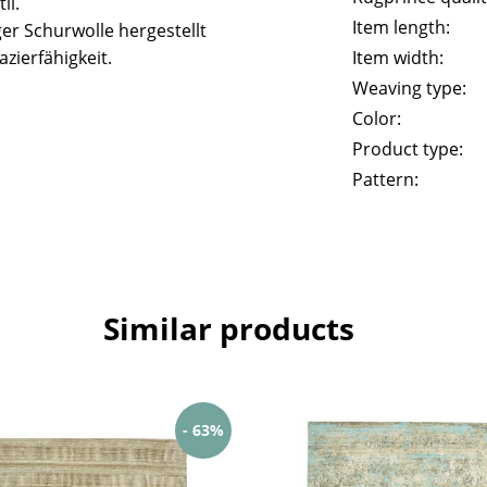
il.
Item length:
er Schurwolle hergestellt
zierfähigkeit.
Item width:
Weaving type:
Color:
Product type:
Pattern:
Similar products
- 63%