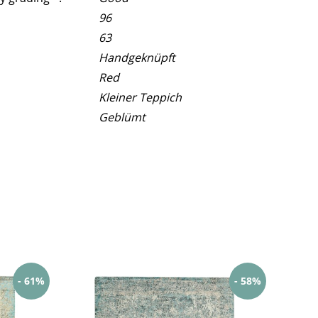
96
63
Handgeknüpft
Red
Kleiner Teppich
Geblümt
- 61%
- 58%