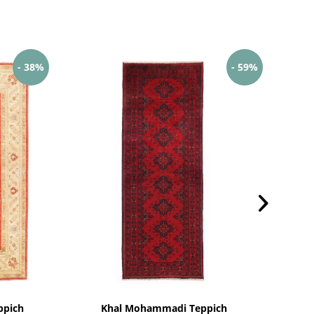
- 38%
- 59%
ppich
Khal Mohammadi Teppich
Af