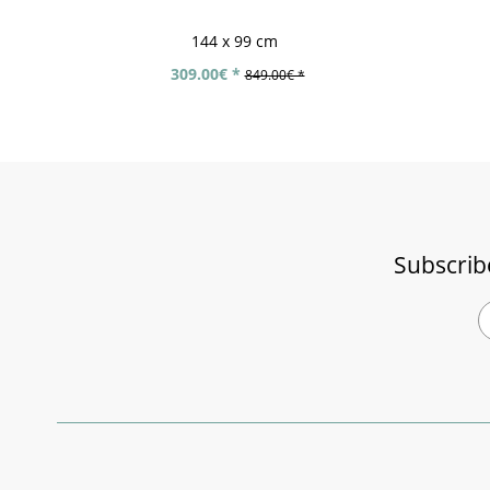
144 x 99 cm
309.00€ *
849.00€ *
Subscrib