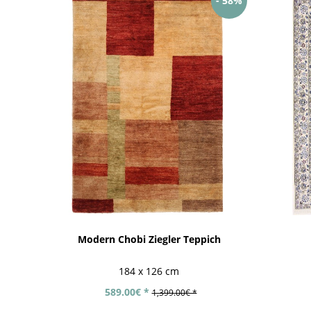
- 58%
Modern Chobi Ziegler Teppich
184 x 126 cm
589.00€ *
1,399.00€ *