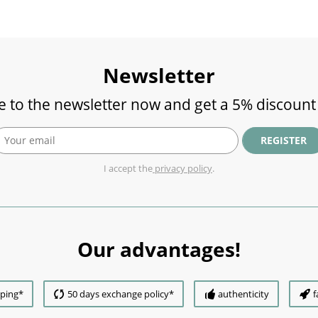
Newsletter
e to the newsletter now and get a 5% discount
REGISTER
I accept the
privacy policy
.
Our advantages!
pping*
50 days exchange policy*
authenticity
f