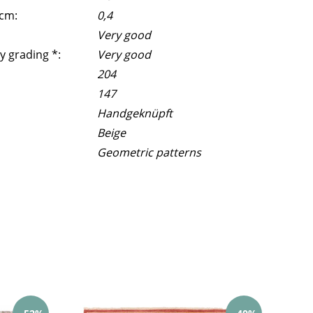
 cm:
0,4
Very good
y grading *:
Very good
204
147
Handgeknüpft
Beige
Geometric patterns