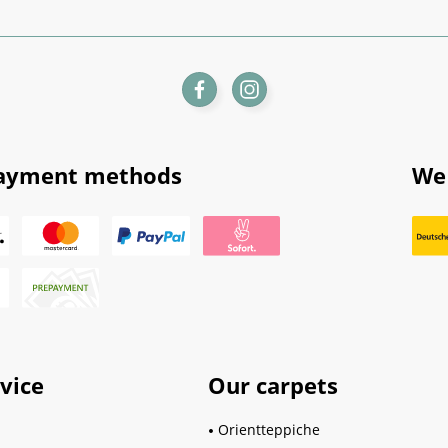
ayment methods
We 
vice
Our carpets
Orientteppiche