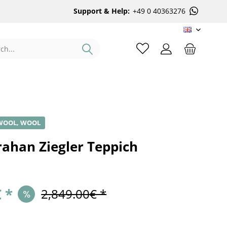
Support & Help:
+49 0 40363276
EN
WOOL, WOOL
rahan Ziegler Teppich
 *
2,849.00€ *