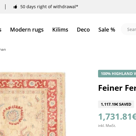
50 days right of withdrawal*
s
Modern rugs
Kilims
Deco
Sale %
ahan
100% HIGHLAND 
Feiner Fe
1,117.19€ SAVED
1,731.81€
inkl. MwSt.