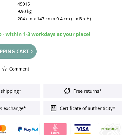
45915
9,90 kg
204 cm
x
147 cm
x
0.4 cm
(L x B x H)
 - within 1-3 workdays at your place!
PPING CART
Comment
 shipping*
Free returns*
s exchange*
Certificate of authenticity*