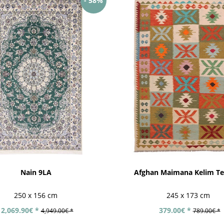
- 58%
Nain 9LA
Afghan Maimana Kelim Te
250 x 156 cm
245 x 173 cm
2,069.90€ *
379.00€ *
4,949.00€ *
789.00€ *