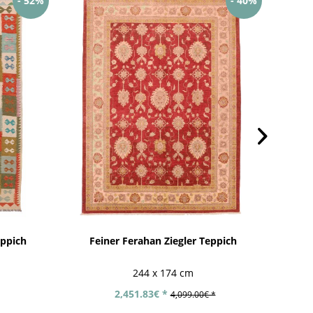
- 52%
- 40%
ppich
Feiner Ferahan Ziegler Teppich
244 x 174 cm
2,451.83€ *
4,099.00€ *