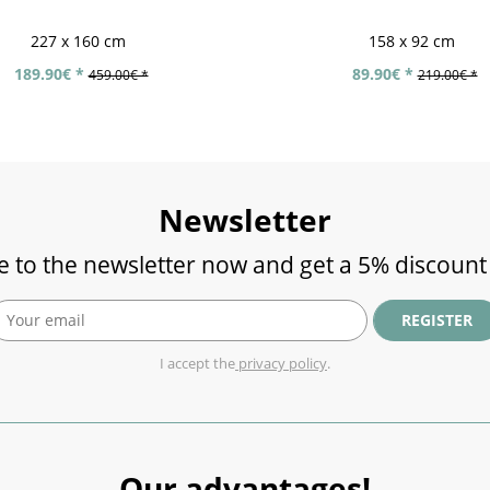
227 x 160 cm
158 x 92 cm
189.90€ *
89.90€ *
459.00€ *
219.00€ *
Newsletter
e to the newsletter now and get a 5% discount
REGISTER
I accept the
privacy policy
.
Our advantages!