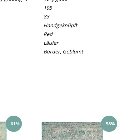
195
83
Handgeknüpft
Red
Läufer
Border, Geblümt
- 61%
- 58%