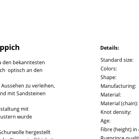
eppich
Details:
Standard size:
u den bekanntesten
Colors:
ich optisch an den
Shape:
 Aussehen zu verleihen,
Manufacturing:
und mit Sandsteinen
Material:
Material (chain):
staltung mit
Knot density:
Mustern wurde
Age:
Fibre (height) in
churwolle hergestellt
Rugprince qualit