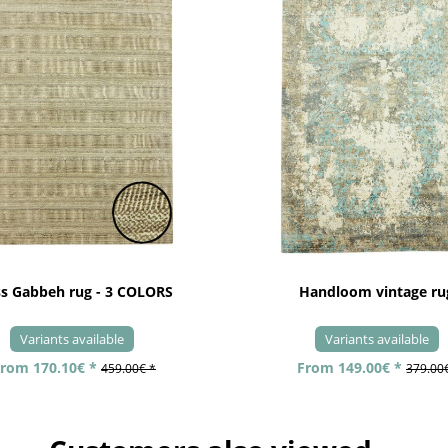
ss Gabbeh rug - 3 COLORS
Handloom vintage ru
Variants available
Variants available
rom 170.10€ *
From 149.00€ *
459.00€ *
379.00