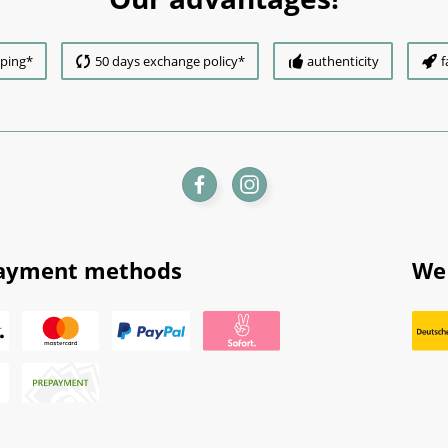
pping*
50 days exchange policy*
authenticity
f
ayment methods
We 