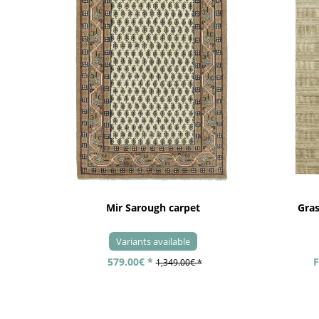
Mir Sarough carpet
Gra
Variants available
579.00€ *
F
1,349.00€ *