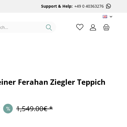
Support & Help:
+49 0 40363276
EN
iner Ferahan Ziegler Teppich
*
1,549.00€ *