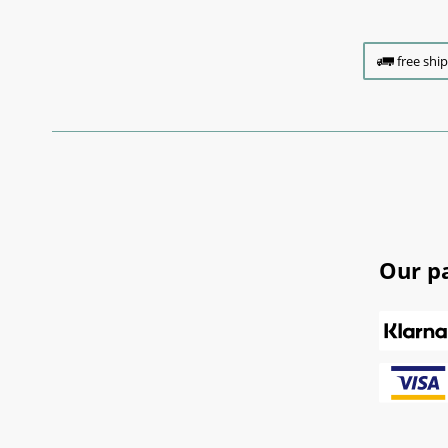
free shi
Our p