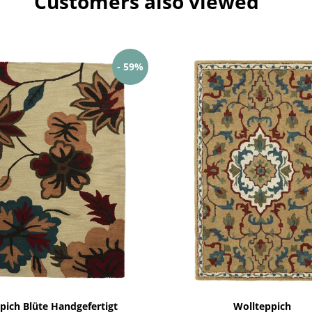
Customers also viewed
- 59%
pich Blüte Handgefertigt
Wollteppich