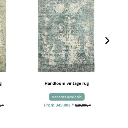
g
Handloom vintage rug
Variants available
From 349.00€ *
€ *
839.00€ *