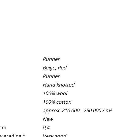
Runner
Beige, Red
Runner
Hand knotted
100% wool
100% cotton
approx. 210 000 - 250 000 / m²
New
 cm:
0,4
y grading *:
Very good