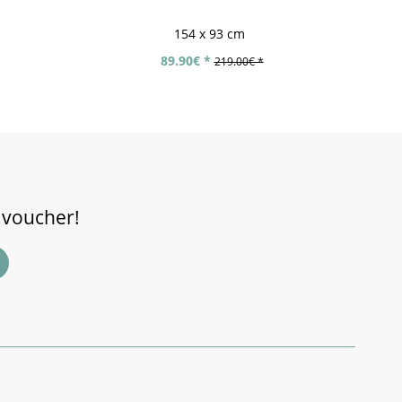
154 x 93 cm
89.90€ *
219.00€ *
 voucher!