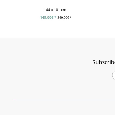
144 x 101 cm
149.00€ *
349.00€ *
Subscrib