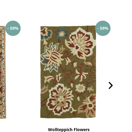
- 59%
- 59%
Wollteppich Flowers
Af