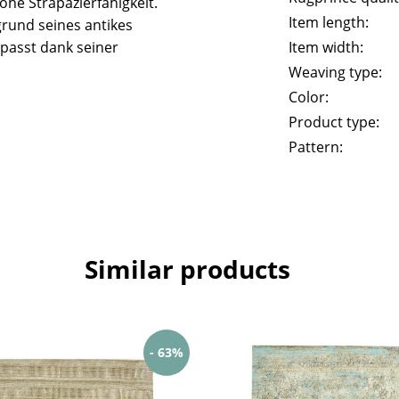
he Strapazierfähigkeit.
Item length:
rund seines antikes
passt dank seiner
Item width:
Weaving type:
Color:
Product type:
Pattern:
Similar products
- 63%