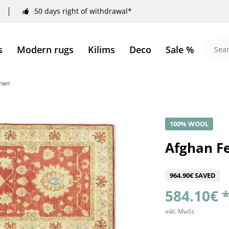
50 days right of withdrawal*
s
Modern rugs
Kilims
Deco
Sale %
ahan
100% WOOL
Afghan Fe
964.90€ SAVED
584.10€ 
inkl. MwSt.