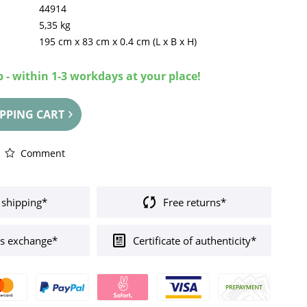
44914
5,35 kg
195 cm
x
83 cm
x
0.4 cm
(L x B x H)
 - within 1-3 workdays at your place!
PPING CART
Comment
 shipping*
Free returns*
s exchange*
Certificate of authenticity*